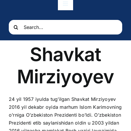
Toggle
Navigation
Bosh sahifa
Search
for:
Munosabatlar
Shavkat
Elchixona
Mirziyoyev
Konsullik xizmatlari
O’zbekiston
24 yil 1957 iyulda tug’ilgan Shavkat Mirziyoyev
2016 yil dekabr oyida marhum Islom Karimovning
o’rniga O’zbekiston Prezidenti bo’ldi. O’zbekiston
Prezidenti etib saylanishidan oldin u 2003 yildan
2016 yilgacha mamlakat Bosh vaziri lavozimida