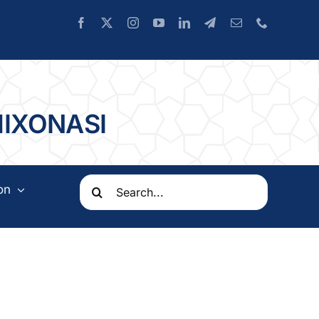
HIXONASI
Search
on
for: