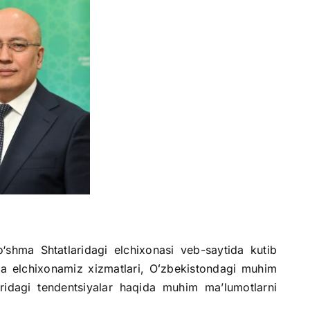
‘shma Shtatlaridagi elchixonasi veb-saytida kutib
a elchixonamiz xizmatlari, Oʻzbekistondagi muhim
idagi tendentsiyalar haqida muhim maʼlumotlarni