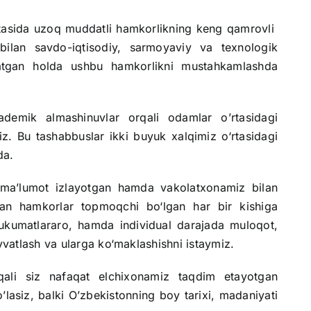
rtasida uzoq muddatli hamkorlikning keng qamrovli
 bilan savdo-iqtisodiy, sarmoyaviy va texnologik
aratgan holda ushbu hamkorlikni mustahkamlashda
demik almashinuvlar orqali odamlar o’rtasidagi
z. Bu tashabbuslar ikki buyuk xalqimiz o‘rtasidagi
da.
 ma’lumot izlayotgan hamda vakolatxonamiz bilan
dan hamkorlar topmoqchi bo‘lgan har bir kishiga
ukumatlararo, hamda individual darajada muloqot,
vvatlash va ularga ko‘maklashishni istaymiz.
qali siz nafaqat elchixonamiz taqdim etayotgan
lasiz, balki O’zbekistonning boy tarixi, madaniyati