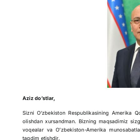
Aziz do’stlar,
Sizni O‘zbekiston Respublikasining Amerika Qo
olishdan xursandman. Bizning maqsadimiz sizg
voqealar va Oʻzbekiston-Amerika munosabatlar
taqdim etishdir.