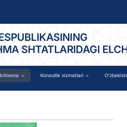
ESPUBLIKASINING
HMA SHTATLARIDAGI ELC
lchixona
Konsullik xizmatlari
O’zbekist