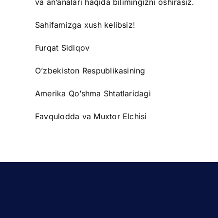
va an’analari haqida bilimingizni oshirasiz.
Sahifamizga xush kelibsiz!
Furqat Sidiqov
O’zbekiston Respublikasining
Amerika Qo’shma Shtatlaridagi
Favqulodda va Muxtor Elchisi