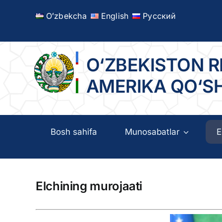
Skip
Oʻzbekcha
English
Русский
to
content
O‘ZBEKISTON R
AMERIKA QO‘S
Bosh sahifa
Munosabatlar
E
Elchining murojaati