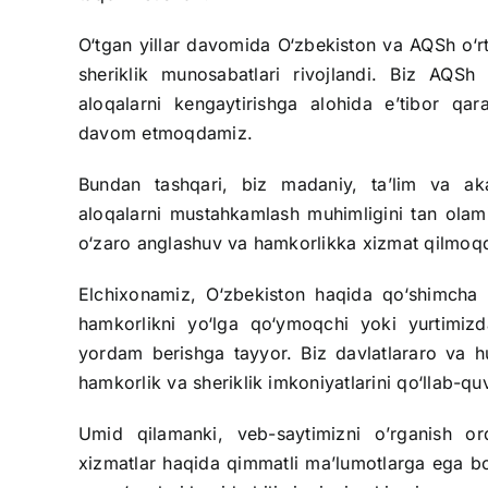
O‘tgan yillar davomida O‘zbekiston va AQSh o‘
sheriklik munosabatlari rivojlandi. Biz AQSh
aloqalarni kengaytirishga alohida e’tibor q
davom etmoqdamiz.
Bundan tashqari, biz madaniy, ta’lim va aka
aloqalarni mustahkamlash muhimligini tan olami
o‘zaro anglashuv va hamkorlikka xizmat qilmoq
Elchixonamiz, O‘zbekiston haqida qo‘shimcha
hamkorlikni yo‘lga qo‘ymoqchi yoki yurtimiz
yordam berishga tayyor. Biz davlatlararo va h
hamkorlik va sheriklik imkoniyatlarini qo‘llab-qu
Umid qilamanki, veb-saytimizni o’rganish or
xizmatlar haqida qimmatli ma’lumotlarga ega bo’