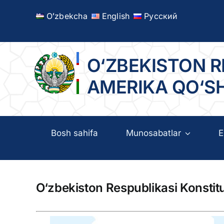
Skip
Oʻzbekcha
English
Русский
to
content
O‘ZBEKISTON R
AMERIKA QO‘S
Bosh sahifa
Munosabatlar
E
O‘zbekiston Respublikasi Konstitu