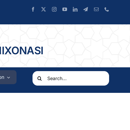
HIXONASI
Search
on
for: