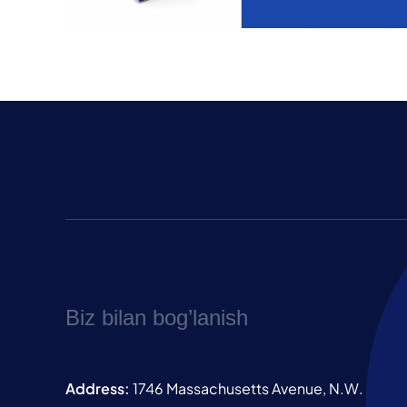
Biz bilan bog’lanish
Address:
1746 Massachusetts Avenue, N.W.