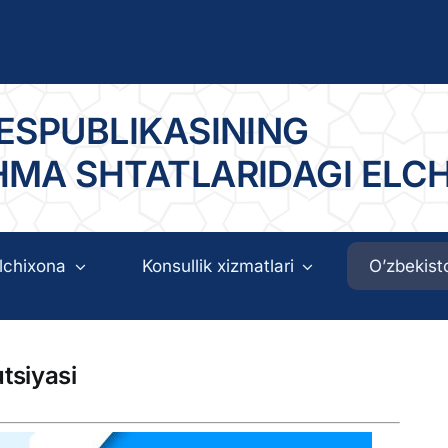
ESPUBLIKASINING
HMA SHTATLARIDAGI ELC
lchixona
Konsullik xizmatlari
O’zbekist
tsiyasi