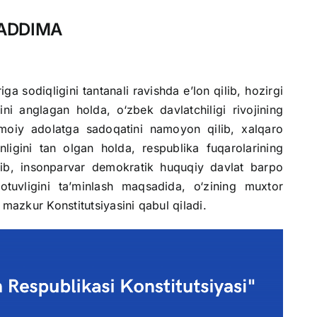
ADDIMA
ga sodiqligini tantanali ravishda e’lon qilib, hozirgi
ini anglagan holda, o‘zbek davlatchiligi rivojining
timoiy adolatga sadoqatini namoyon qilib, xalqaro
ligini tan olgan holda, respublika fuqarolarining
ilib, insonparvar demokratik huquqiy davlat barpo
 totuvligini ta’minlash maqsadida, o‘zining muxtor
 mazkur Konstitutsiyasini qabul qiladi.