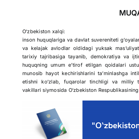
MUQ
O‘zbekiston xalqi:
inson huquqlariga va davlat suvereniteti g‘oyalari
va kelajak avlodlar oldidagi yuksak mas’uliyat
tarixiy tajribasiga tayanib, demokratiya va ij
huquqning umum e’tirof etilgan qoidalari ustun
munosib hayot kechirishlarini ta’minlashga int
etishni ko‘zlab, fuqarolar tinchligi va milliy
vakillari siymosida O‘zbekiston Respublikasining