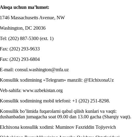
Aloqa uchun ma’lumot:
1746 Massachusetts Avenue, NW
Washington, DC 20036
Tel: (202) 887-5300 (ext. 1)
Fax: (202) 293-9633
Fax: (202) 293-6804
E-mail: consul.washington@mfa.uz
Konsullik xodimining «Telegram» manzili: @ElchixonaUz
Veb-sahifa: www.uzbekistan.org
Konsullik xodimining mobil telefoni: +1 (202) 251-8298.
Konsullik bo’limida fuqarolarni qabul qilish kunlari va vaqti:
dushanbadan jumagacha soat 09.00 dan 13.00 gacha (Sharqiy vaqt).
Elchixona konsullik xodimi: Muminov Faxriddin Tojiyevich