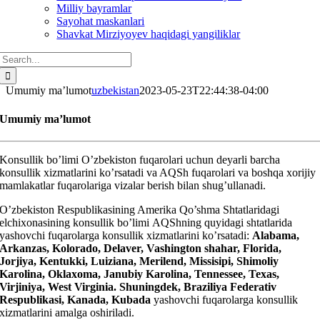
Milliy bayramlar
Sayohat maskanlari
Shavkat Mirziyoyev haqidagi yangiliklar
Search
for:
Umumiy ma’lumot
uzbekistan
2023-05-23T22:44:38-04:00
Umumiy ma’lumot
Konsullik bo’limi O’zbekiston fuqarolari uchun deyarli barcha
konsullik xizmatlarini ko’rsatadi va AQSh fuqarolari va boshqa xorijiy
mamlakatlar fuqarolariga vizalar berish bilan shug’ullanadi.
O’zbekiston Respublikasining Amerika Qo’shma Shtatlaridagi
elchixonasining konsullik bo’limi AQShning quyidagi shtatlarida
yashovchi fuqarolarga konsullik xizmatlarini ko’rsatadi:
Alabama,
Arkanzas, Kolorado, Delaver, Vashington shahar, Florida,
Jorjiya, Kentukki, Luiziana, Merilend, Missisipi, Shimoliy
Karolina, Oklaxoma, Janubiy Karolina, Tennessee, Texas,
Virjiniya, West Virginia. Shuningdek, Braziliya Federativ
Respublikasi, Kanada, Kubada
yashovchi fuqarolarga konsullik
xizmatlarini amalga oshiriladi.