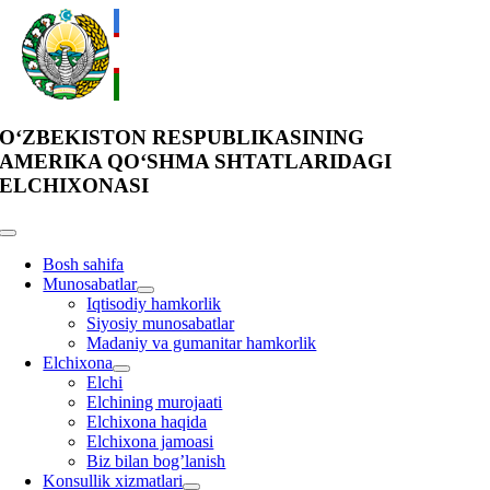
Skip
to
content
O‘ZBEKISTON RESPUBLIKASINING
AMERIKA QO‘SHMA SHTATLARIDAGI
ELCHIXONASI
Toggle
Navigation
Bosh sahifa
Munosabatlar
Iqtisodiy hamkorlik
Siyosiy munosabatlar
Madaniy va gumanitar hamkorlik
Elchixona
Elchi
Elchining murojaati
Elchixona haqida
Elchixona jamoasi
Biz bilan bog’lanish
Konsullik xizmatlari