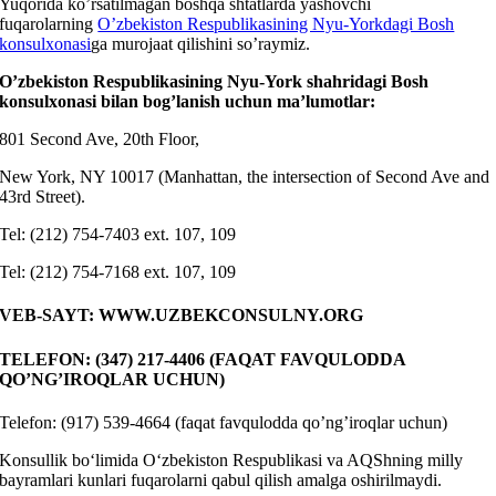
Yuqorida ko’rsatilmagan boshqa shtatlarda yashovchi
fuqarolarning
O’zbekiston Respublikasining Nyu-Yorkdagi Bosh
konsulxonasi
ga murojaat qilishini so’raymiz.
O’zbekiston Respublikasining Nyu-York shahridagi Bosh
konsulxonasi bilan bog’lanish uchun ma’lumotlar:
801 Second Ave, 20th Floor,
New York, NY 10017 (Manhattan, the intersection of Second Ave and
43rd Street).
Tel: (212) 754-7403 ext. 107, 109
Tel: (212) 754-7168 ext. 107, 109
VEB-SAYT: WWW.UZBEKCONSULNY.ORG
TELEFON: (347) 217-4406 (FAQAT FAVQULODDA
QO’NG’IROQLAR UCHUN)
Telefon: (917) 539-4664 (faqat favqulodda qo’ng’iroqlar uchun)
Konsullik bo‘limida O‘zbekiston Respublikasi va AQShning milly
bayramlari kunlari fuqarolarni qabul qilish amalga oshirilmaydi.