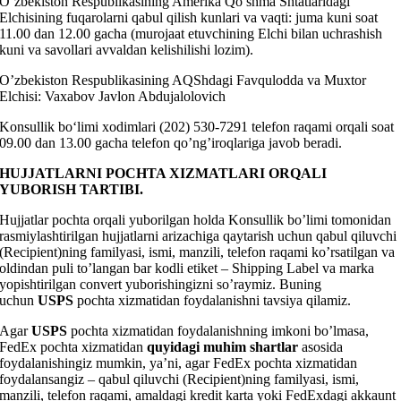
O’zbekiston Respublikasining Amerika Qo’shma Shtatlaridagi
Elchisining fuqarolarni qabul qilish kunlari va vaqti: juma kuni soat
11.00 dan 12.00 gacha (murojaat etuvchining Elchi bilan uchrashish
kuni va savollari avvaldan kelishilishi lozim).
O’zbekiston Respublikasining AQShdagi Favqulodda va Muxtor
Elchisi: Vaxabov Javlon Abdujalolovich
Konsullik bo‘limi xodimlari (202) 530-7291 telefon raqami orqali soat
09.00 dan 13.00 gacha telefon qo’ng’iroqlariga javob beradi.
HUJJATLARNI POCHTA XIZMATLARI ORQALI
YUBORISH TARTIBI.
Hujjatlar pochta orqali yuborilgan holda Konsullik bo’limi tomonidan
rasmiylashtirilgan hujjatlarni arizachiga qaytarish uchun qabul qiluvchi
(Recipient)ning familyasi, ismi, manzili, telefon raqami ko’rsatilgan va
oldindan puli to’langan bar kodli etiket – Shipping Label va marka
yopishtirilgan convert yuborishingizni so’raymiz. Buning
uchun
USPS
pochta xizmatidan foydalanishni tavsiya qilamiz.
Agar
USPS
pochta xizmatidan foydalanishning imkoni bo’lmasa,
FedEx pochta xizmatidan
quyidagi muhim shartlar
asosida
foydalanishingiz mumkin, ya’ni, agar FedEx pochta xizmatidan
foydalansangiz – qabul qiluvchi (Recipient)ning familyasi, ismi,
manzili, telefon raqami, amaldagi kredit karta yoki FedExdagi akkaunt