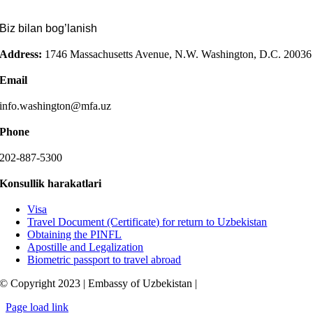
Biz bilan bog’lanish
Address:
1746 Massachusetts Avenue, N.W. Washington, D.C. 20036
Email
info.washington@mfa.uz
Phone
202-887-5300
Konsullik harakatlari
Visa
Travel Document (Certificate) for return to Uzbekistan
Obtaining the PINFL
Apostille and Legalization
Biometric passport to travel abroad
© Copyright 2023 | Embassy of Uzbekistan |
Page load link