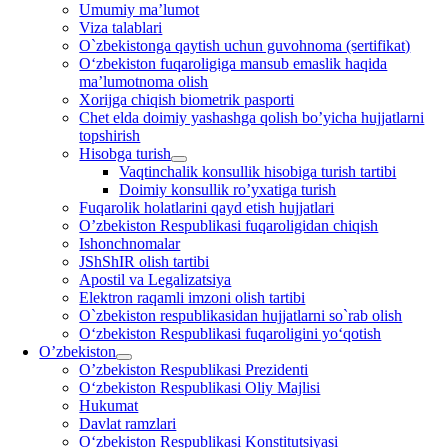
Umumiy ma’lumot
Viza talablari
O`zbekistonga qaytish uchun guvohnoma (sertifikat)
O‘zbekiston fuqaroligiga mansub emaslik haqida
ma’lumotnoma olish
Xorijga chiqish biometrik pasporti
Chet elda doimiy yashashga qolish bo’yicha hujjatlarni
topshirish
Hisobga turish
Vaqtinchalik konsullik hisobiga turish tartibi
Doimiy konsullik ro’yxatiga turish
Fuqarolik holatlarini qayd etish hujjatlari
O’zbekiston Respublikasi fuqaroligidan chiqish
Ishonchnomalar
JShShIR olish tartibi
Apostil va Legalizatsiya
Elektron raqamli imzoni olish tartibi
O`zbekiston respublikasidan hujjatlarni so`rab olish
O‘zbekiston Respublikasi fuqaroligini yo‘qotish
O’zbekiston
O’zbekiston Respublikasi Prezidenti
O‘zbekiston Respublikasi Oliy Majlisi
Hukumat
Davlat ramzlari
O‘zbekiston Respublikasi Konstitutsiyasi