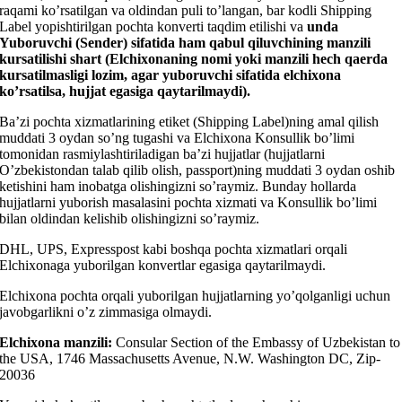
raqami ko’rsatilgan va oldindan puli to’langan, bar kodli Shipping
Label yopishtirilgan pochta konverti taqdim etilishi va
unda
Yuboruvchi (Sender) sifatida ham qabul qiluvchining manzili
kursatilishi shart (Elchixonaning nomi yoki manzili hech qaerda
kursatilmasligi lozim, agar yuboruvchi sifatida elchixona
ko’rsatilsa, hujjat egasiga qaytarilmaydi).
Ba’zi pochta xizmatlarining etiket (Shipping Label)ning amal qilish
muddati 3 oydan so’ng tugashi va Elchixona Konsullik bo’limi
tomonidan rasmiylashtiriladigan ba’zi hujjatlar (hujjatlarni
O’zbekistondan talab qilib olish, passport)ning muddati 3 oydan oshib
ketishini ham inobatga olishingizni so’raymiz. Bunday hollarda
hujjatlarni yuborish masalasini pochta xizmati va Konsullik bo’limi
bilan oldindan kelishib olishingizni so’raymiz.
DHL, UPS, Expresspost kabi boshqa pochta xizmatlari orqali
Elchixonaga yuborilgan konvertlar egasiga qaytarilmaydi.
Elchixona pochta orqali yuborilgan hujjatlarning yo’qolganligi uchun
javobgarlikni o’z zimmasiga olmaydi.
Elchixona manzili:
Consular Section of the Embassy of Uzbekistan to
the USA, 1746 Massachusetts Avenue, N.W. Washington DC, Zip-
20036