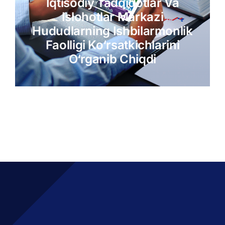
Iqtisodiy Tadqiqotlar Va
Islohotlar Markazi
Hududlarning Ishbilarmonlik
Faolligi Ko‘rsatkichlarini
O‘rganib Chiqdi