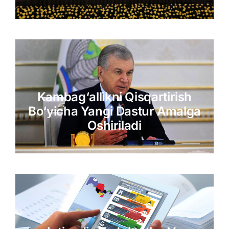
Kambag‘allikni Qisqartirish
Bo‘yicha Yangi Dastur Amalga
Oshiriladi