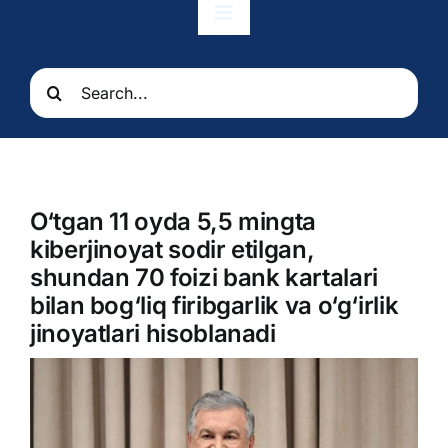
Toggle
Navigation
Bosh sahifa
Search
for:
Munosabatlar
Elchixona
O‘tgan 11 oyda 5,5 mingta
kiberjinoyat sodir etilgan,
Konsullik xizmatlari
shundan 70 foizi bank kartalari
bilan bog‘liq firibgarlik va o‘g‘irlik
jinoyatlari hisoblanadi
O’zbekiston