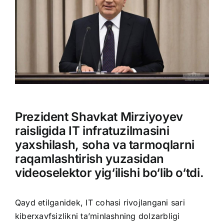
Prezident Shavkat Mirziyoyev
raisligida IT infratuzilmasini
yaxshilash, soha va tarmoqlarni
raqamlashtirish yuzasidan
videoselektor yig‘ilishi bo‘lib o‘tdi.
Qayd etilganidek, IT cohasi rivojlangani sari
kiberxavfsizlikni ta’minlashning
dolzarbligi