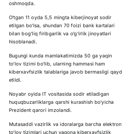
oshmoqda.
O‘tgan 11 oyda 5,5 mingta kiberjinoyat sodir
etilgan bo‘lsa, shundan 70 foizi bank kartalari
bilan bog‘liq firibgarlik va o‘g‘irlik jinoyatlari
hisoblanadi.
Bugungi kunda mamlakatimizda 50 ga yaqin
to‘lov tizimi bo‘lib, ularning hammasi ham
kiberxavfsizlik talablariga javob bermasligi qayd
etildi.
Noyabr oyida IT vositasida sodir etiladigan
huquqbuzarliklarga qarshi kurashish bo‘yicha
Prezident qarori imzolandi.
Mutasaddi vazirlik va idoralarga barcha elektron
to‘lov tizimlari uchun yagona kiberxavfsizlik