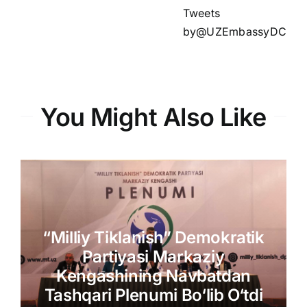
Tweets
by@UZEmbassyDC
You Might Also Like
“Milliy Tiklanish” Demokratik
Partiyasi Markaziy
Kengashining Navbatdan
Tashqari Plenumi Bo‘lib O‘tdi