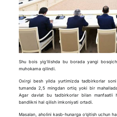
Shu bois yig‘ilishda bu borada yangi bosqichga
muhokama qilindi.
Oxirgi besh yilda yurtimizda tadbirkorlar so
tumanda 2,5 mingdan ortiq yoki bir mahallada 
Agar davlat bu tadbirkorlar bilan manfaatli ha
bandlikni hal qilish imkoniyati ortadi.
Masalan, aholini kasb-hunarga o‘qitish uchun har