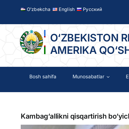
Skip
Oʻzbekcha
English
Русский
to
content
O‘ZBEKISTON R
AMERIKA QO‘S
Bosh sahifa
Munosabatlar
E
Kambag‘allikni qisqartirish bo‘yi