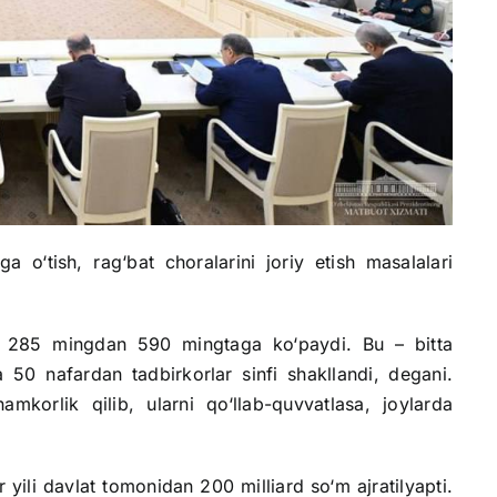
 o‘tish, rag‘bat choralarini joriy etish masalalari
ni 285 mingdan 590 mingtaga ko‘paydi. Bu – bitta
50 nafardan tadbirkorlar sinfi shakllandi, degani.
mkorlik qilib, ularni qo‘llab-quvvatlasa, joylarda
 yili davlat tomonidan 200 milliard so‘m ajratilyapti.