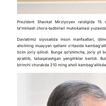
Prezident Shavkat Mirziyoyev raisligida 15 m
ta’minlash chora-tadbirlari muhokamasi yuzasidan 
Davlatimiz siyosatida inson manfaatlari, ijt
aholining muayyan qatlami o‘rtasida kambag‘allik
tizim joriy qilindi. Bunga qo‘shimcha, joriy yil
ajratilib, tabaqalashgan yengilliklar berildi. Bu
birinchi chorakda 210 ming aholi kambag‘allikd