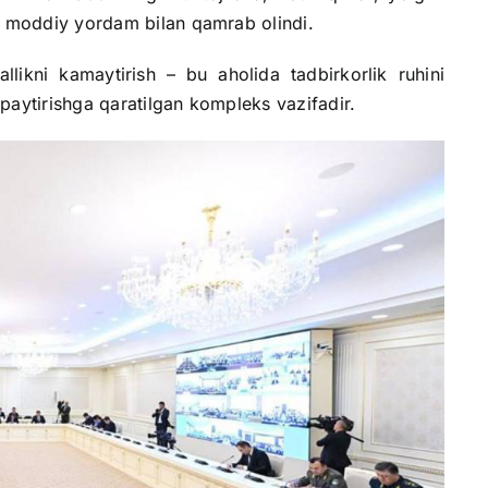
z moddiy yordam bilan qamrab olindi.
llikni kamaytirish – bu aholida tadbirkorlik ruhini
o‘paytirishga qaratilgan kompleks vazifadir.