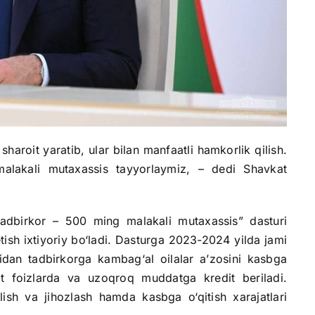
sharoit yaratib, ular bilan manfaatli hamkorlik qilish.
alakali mutaxassis tayyorlaymiz, – dedi Shavkat
dbirkor – 500 ming malakali mutaxassis” dasturi
etish ixtiyoriy bo‘ladi. Dasturga 2023-2024 yilda jami
obidan tadbirkorga kambag‘al oilalar a’zosini kasbga
ast foizlarda va uzoqroq muddatga kredit beriladi.
ish va jihozlash hamda kasbga o‘qitish xarajatlari