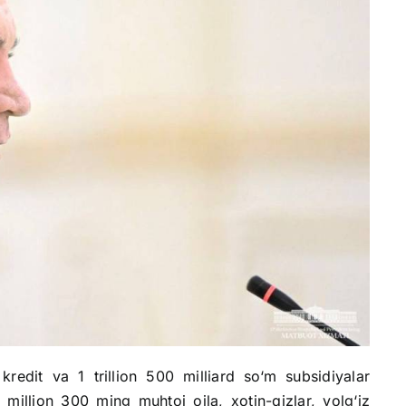
m kredit va 1 trillion 500 milliard so‘m subsidiyalar
 2 million 300 ming muhtoj oila, xotin-qizlar, yolg‘iz