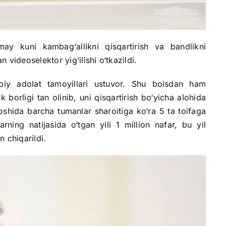
ay kuni kambag‘allikni qisqartirish va bandlikni
videoselektor yig‘ilishi o‘tkazildi.
imoiy adolat tamoyillari ustuvor. Shu boisdan ham
 borligi tan olinib, uni qisqartirish bo‘yicha alohida
 boshida barcha tumanlar sharoitiga ko‘ra 5 ta toifaga
larning natijasida o‘tgan yili 1 million nafar, bu yil
an
chiqarildi.