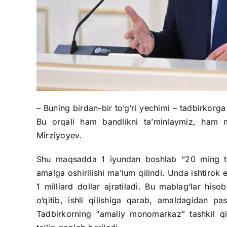
– Buning birdan-bir to‘g‘ri yechimi – tadbirkorga 
Bu orqali ham bandlikni ta’minlaymiz, ham m
Mirziyoyev.
Shu maqsadda 1 iyundan boshlab “20 ming ta
amalga oshirilishi ma’lum qilindi. Unda ishtirok 
1 milliard dollar ajratiladi. Bu mablag‘lar his
o‘qitib, ishli qilishiga qarab, amaldagidan p
Tadbirkorning “amaliy monomarkaz” tashkil qil