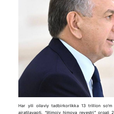
Har yili oilaviy tadbirkorlikka 13 trillion so‘
ajratilayapti. “Ijtimoiy himoya reyestri” orqali