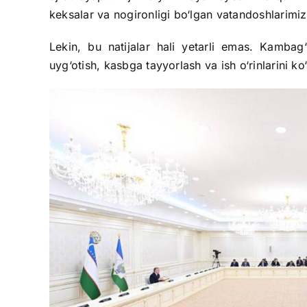
keksalar va nogironligi bo‘lgan vatandoshlarimi
Lekin, bu natijalar hali yetarli emas. Kambag‘a
uyg‘otish, kasbga tayyorlash va ish o‘rinlarini k