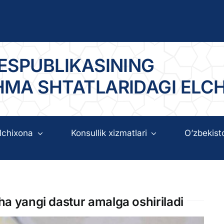
ESPUBLIKASINING
HMA SHTATLARIDAGI ELC
lchixona
Konsullik xizmatlari
O’zbekist
cha yangi dastur amalga oshiriladi