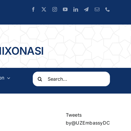
HIXONASI
Search
on
for:
Tweets
by@UZEmbassyDC