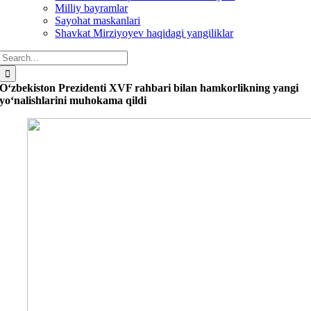
Milliy bayramlar
Sayohat maskanlari
Shavkat Mirziyoyev haqidagi yangiliklar
Search
for:
O‘zbekiston Prezidenti XVF rahbari bilan hamkorlikning yangi
yo‘nalishlarini muhokama qildi