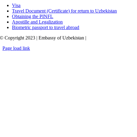
Visa
Travel Document (Certificate) for return to Uzbekistan
Obtaining the PINFL
Apostille and Legalization
Biometric passport to travel abroad
© Copyright 2023 | Embassy of Uzbekistan |
Page load link
Go
to
Top