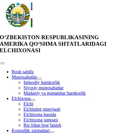
Skip
to
content
O‘ZBEKISTON RESPUBLIKASINING
AMERIKA QO‘SHMA SHTATLARIDAGI
ELCHIXONASI
Toggle
Navigation
Bosh sahifa
Munosabatlar
Iqtisodiy hamkorlik
Siyosiy munosabatlar
Madaniy va gumanitar hamkorlik
Elchixona
Elchi
Elchining murojaati
Elchixona haqida
Elchixona jamoasi
Biz bilan bog’lanish
Konsullik xizmatlari