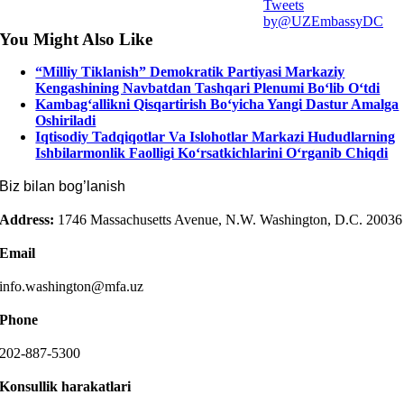
Tweets
by@UZEmbassyDC
You Might Also Like
“Milliy Tiklanish” Demokratik Partiyasi Markaziy
Kengashining Navbatdan Tashqari Plenumi Bo‘lib O‘tdi
Kambag‘allikni Qisqartirish Bo‘yicha Yangi Dastur Amalga
Oshiriladi
Iqtisodiy Tadqiqotlar Va Islohotlar Markazi Hududlarning
Ishbilarmonlik Faolligi Ko‘rsatkichlarini O‘rganib Chiqdi
Biz bilan bog’lanish
Address:
1746 Massachusetts Avenue, N.W. Washington, D.C. 20036
Email
info.washington@mfa.uz
Phone
202-887-5300
Konsullik harakatlari