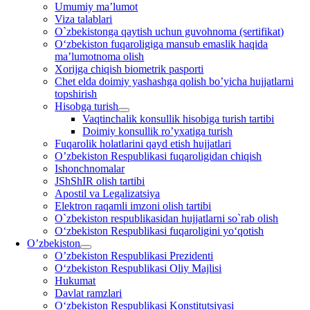
Umumiy ma’lumot
Viza talablari
O`zbekistonga qaytish uchun guvohnoma (sertifikat)
O‘zbekiston fuqaroligiga mansub emaslik haqida
ma’lumotnoma olish
Xorijga chiqish biometrik pasporti
Chet elda doimiy yashashga qolish bo’yicha hujjatlarni
topshirish
Hisobga turish
Vaqtinchalik konsullik hisobiga turish tartibi
Doimiy konsullik ro’yxatiga turish
Fuqarolik holatlarini qayd etish hujjatlari
O’zbekiston Respublikasi fuqaroligidan chiqish
Ishonchnomalar
JShShIR olish tartibi
Apostil va Legalizatsiya
Elektron raqamli imzoni olish tartibi
O`zbekiston respublikasidan hujjatlarni so`rab olish
O‘zbekiston Respublikasi fuqaroligini yo‘qotish
O’zbekiston
O’zbekiston Respublikasi Prezidenti
O‘zbekiston Respublikasi Oliy Majlisi
Hukumat
Davlat ramzlari
O‘zbekiston Respublikasi Konstitutsiyasi