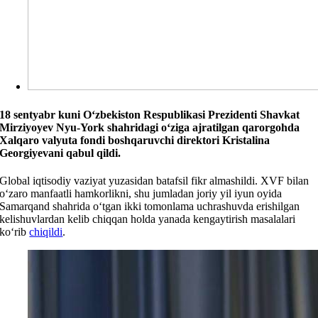
18 sentyabr kuni O‘zbekiston Respublikasi Prezidenti Shavkat
Mirziyoyev Nyu-York shahridagi o‘ziga ajratilgan qarorgohda
Xalqaro valyuta fondi boshqaruvchi direktori Kristalina
Georgiyevani qabul qildi.
Global iqtisodiy vaziyat yuzasidan batafsil fikr almashildi. XVF bilan
o‘zaro manfaatli hamkorlikni, shu jumladan joriy yil iyun oyida
Samarqand shahrida o‘tgan ikki tomonlama uchrashuvda erishilgan
kelishuvlardan kelib chiqqan holda yanada kengaytirish masalalari
ko‘rib
chiqildi
.