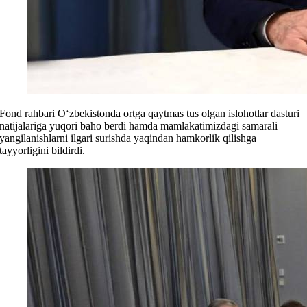
Fond rahbari O‘zbekistonda ortga qaytmas tus olgan islohotlar dasturi
natijalariga yuqori baho berdi hamda mamlakatimizdagi samarali
yangilanishlarni ilgari surishda yaqindan hamkorlik qilishga
tayyorligini bildirdi.