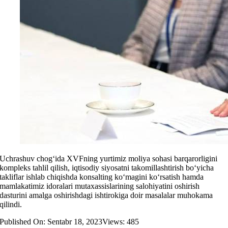
Uchrashuv chog‘ida XVFning yurtimiz moliya sohasi barqarorligini
kompleks tahlil qilish, iqtisodiy siyosatni takomillashtirish bo‘yicha
takliflar ishlab chiqishda konsalting ko‘magini ko‘rsatish hamda
mamlakatimiz idoralari mutaxassislarining salohiyatini oshirish
dasturini amalga oshirishdagi ishtirokiga doir masalalar muhokama
qilindi.
Published On: Sentabr 18, 2023
Views: 485