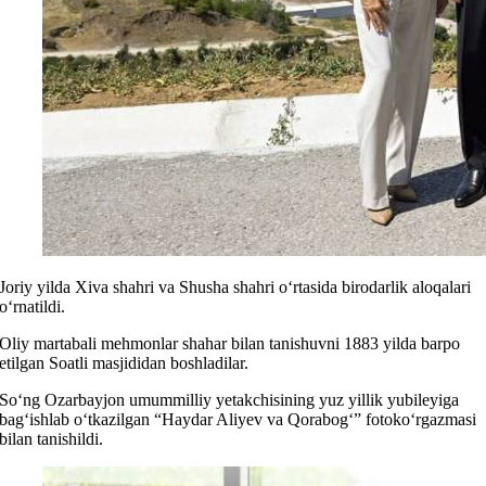
Joriy yilda Xiva shahri va Shusha shahri o‘rtasida birodarlik aloqalari
o‘rnatildi.
Oliy martabali mehmonlar shahar bilan tanishuvni 1883 yilda barpo
etilgan Soatli masjididan boshladilar.
So‘ng Ozarbayjon umummilliy yetakchisining yuz yillik yubileyiga
bag‘ishlab o‘tkazilgan “Haydar Aliyev va Qorabog‘” fotoko‘rgazmasi
bilan tanishildi.