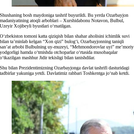
Shushaning bosh maydoniga tashrif buyurildi. Bu yerda Ozarbayjon
madaniyatining atoqli arboblari – Xurshidabonu Notavon, Bulbul,
Uzeyir Xojibeyli byustlari o‘rnatilgan.
O‘zbekiston tomoni katta qiziqish bilan shahar aholisini ichimlik suvi
bilan ta’minlab kelgan “Xon qizi” bulog‘i, Ozarbayjonning taniqli
san’at arbobi Bulbulning uy-muzeyi, “Mehmondorovlar uyi” me’moriy
yodgorligi hamda o‘tmishda otchoparlar o‘rtasida musobaqalar
o‘tkazilgan mashhur Jidir tekisligi bilan tanishdilar.
Shu bilan Prezidentimizning Ozarbayjonga davlat tashrifi dasturidagi
tadbirlar yakuniga yetdi. Davlatimiz rahbari Toshkentga jo‘nab ketdi.