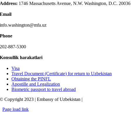
Address:
1746 Massachusetts Avenue, N.W. Washington, D.C. 20036
Email
info.washington@mfa.uz
Phone
202-887-5300
Konsullik harakatlari
Visa
Travel Document (Certificate) for return to Uzbekistan
Obtaining the PINFL
Apostille and Legalization
Biometric passport to travel abroad
© Copyright 2023 | Embassy of Uzbekistan |
Page load link
Go
to
Top