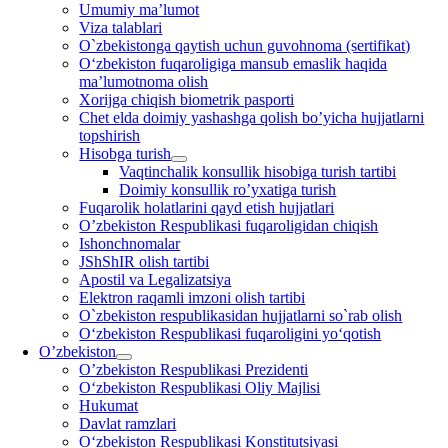
Umumiy ma’lumot
Viza talablari
O`zbekistonga qaytish uchun guvohnoma (sertifikat)
O‘zbekiston fuqaroligiga mansub emaslik haqida
ma’lumotnoma olish
Xorijga chiqish biometrik pasporti
Chet elda doimiy yashashga qolish bo’yicha hujjatlarni
topshirish
Hisobga turish
Vaqtinchalik konsullik hisobiga turish tartibi
Doimiy konsullik ro’yxatiga turish
Fuqarolik holatlarini qayd etish hujjatlari
O’zbekiston Respublikasi fuqaroligidan chiqish
Ishonchnomalar
JShShIR olish tartibi
Apostil va Legalizatsiya
Elektron raqamli imzoni olish tartibi
O`zbekiston respublikasidan hujjatlarni so`rab olish
O‘zbekiston Respublikasi fuqaroligini yo‘qotish
O’zbekiston
O’zbekiston Respublikasi Prezidenti
O‘zbekiston Respublikasi Oliy Majlisi
Hukumat
Davlat ramzlari
O‘zbekiston Respublikasi Konstitutsiyasi