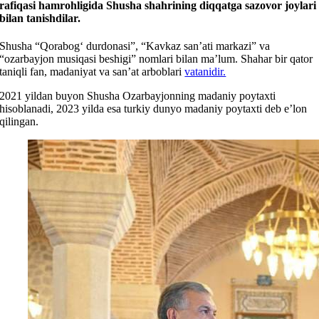
rafiqasi hamrohligida Shusha shahrining diqqatga sazovor joylari
bilan tanishdilar.
Shusha “Qorabog‘ durdonasi”, “Kavkaz san’ati markazi” va
“ozarbayjon musiqasi beshigi” nomlari bilan ma’lum. Shahar bir qator
taniqli fan, madaniyat va san’at arboblari
vatanidir.
2021 yildan buyon Shusha Ozarbayjonning madaniy poytaxti
hisoblanadi, 2023 yilda esa turkiy dunyo madaniy poytaxti deb e’lon
qilingan.