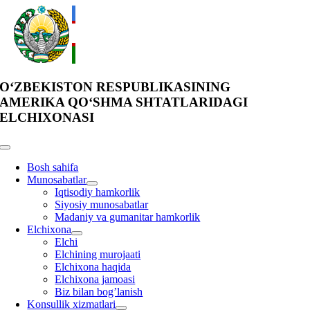
Skip
to
content
O‘ZBEKISTON RESPUBLIKASINING
AMERIKA QO‘SHMA SHTATLARIDAGI
ELCHIXONASI
Toggle
Navigation
Bosh sahifa
Munosabatlar
Iqtisodiy hamkorlik
Siyosiy munosabatlar
Madaniy va gumanitar hamkorlik
Elchixona
Elchi
Elchining murojaati
Elchixona haqida
Elchixona jamoasi
Biz bilan bog’lanish
Konsullik xizmatlari