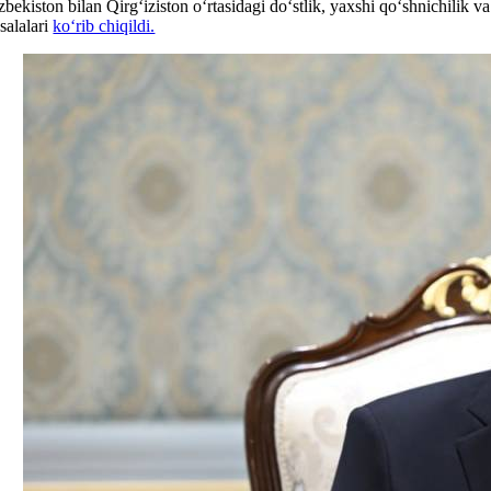
zbekiston bilan Qirg‘iziston o‘rtasidagi do‘stlik, yaxshi qo‘shnichilik
salalari
ko‘rib chiqildi.