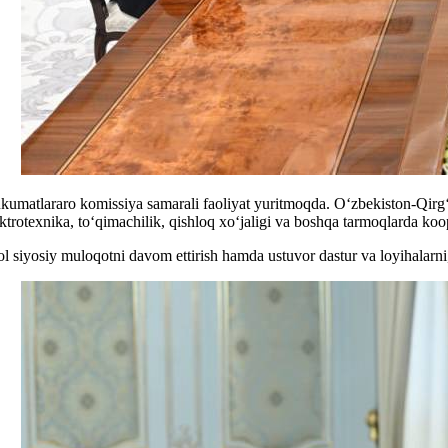
kumatlararo komissiya samarali faoliyat yuritmoqda. O‘zbekiston-Qirg‘iz
ektrotexnika, to‘qimachilik, qishloq xo‘jaligi va boshqa tarmoqlarda k
ol siyosiy muloqotni davom ettirish hamda ustuvor dastur va loyihalarni,