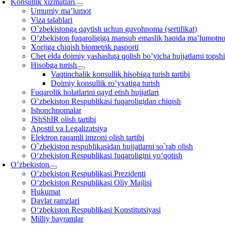
Konsullik xizmatlari
Umumiy ma’lumot
Viza talablari
O`zbekistonga qaytish uchun guvohnoma (sertifikat)
O‘zbekiston fuqaroligiga mansub emaslik haqida ma’lumotn
Xorijga chiqish biometrik pasporti
Chet elda doimiy yashashga qolish bo’yicha hujjatlarni topshi
Hisobga turish
Vaqtinchalik konsullik hisobiga turish tartibi
Doimiy konsullik ro’yxatiga turish
Fuqarolik holatlarini qayd etish hujjatlari
O’zbekiston Respublikasi fuqaroligidan chiqish
Ishonchnomalar
JShShIR olish tartibi
Apostil va Legalizatsiya
Elektron raqamli imzoni olish tartibi
O`zbekiston respublikasidan hujjatlarni so`rab olish
O‘zbekiston Respublikasi fuqaroligini yo‘qotish
O’zbekiston
O’zbekiston Respublikasi Prezidenti
O‘zbekiston Respublikasi Oliy Majlisi
Hukumat
Davlat ramzlari
O‘zbekiston Respublikasi Konstitutsiyasi
Milliy bayramlar