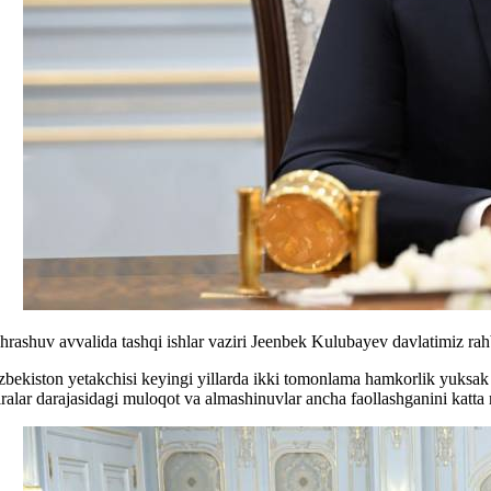
hrashuv avvalida tashqi ishlar vaziri Jeenbek Kulubayev davlatimiz rahb
zbekiston yetakchisi keyingi yillarda ikki tomonlama hamkorlik yuksak 
iralar darajasidagi muloqot va almashinuvlar ancha faollashganini katta