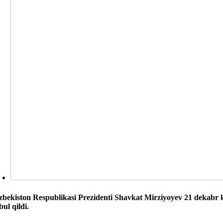
zbekiston Respublikasi Prezidenti Shavkat Mirziyoyev 21 dekabr ku
bul qildi.