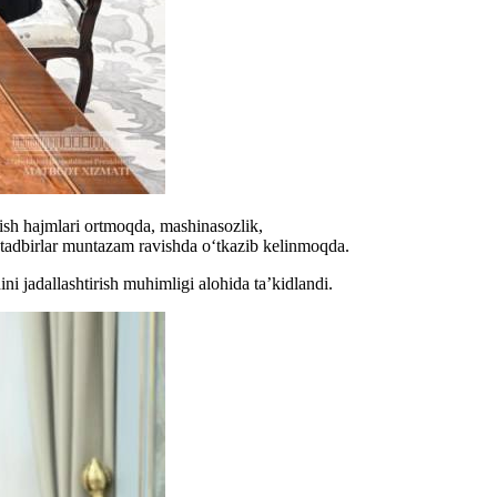
hish hajmlari ortmoqda, mashinasozlik,
 tadbirlar muntazam ravishda o‘tkazib kelinmoqda.
ni jadallashtirish muhimligi alohida ta’kidlandi.