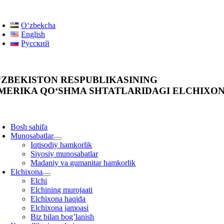
Skip
oggle
to
avigation
Oʻzbekcha
content
English
Русский
‘ZBEKISTON RESPUBLIKASINING
MERIKA QO‘SHMA SHTATLARIDAGI ELCHIXON
oggle
avigation
Bosh sahifa
Munosabatlar
Iqtisodiy hamkorlik
Siyosiy munosabatlar
Madaniy va gumanitar hamkorlik
Elchixona
Elchi
Elchining murojaati
Elchixona haqida
Elchixona jamoasi
Biz bilan bog’lanish