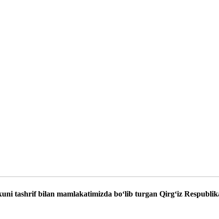
ni tashrif bilan mamlakatimizda bo‘lib turgan Qirg‘iz Respublika