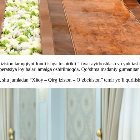
iston taraqqiyot fondi ishga tushirildi. Tovar ayirboshlash va yuk tas
ooperatsiya loyihalari amalga oshirilmoqda. Qo‘shma madaniy-gumanitar
 shu jumladan “Xitoy – Qirg‘iziston – O‘zbekiston” temir yo‘li qurilishi