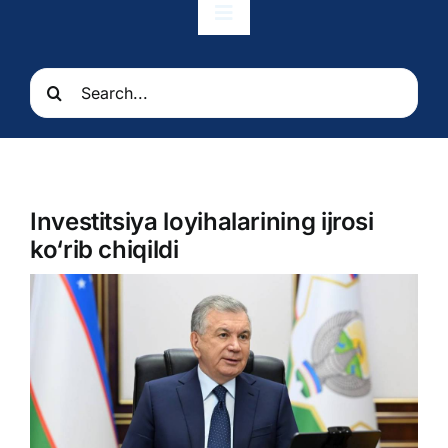
Toggle
Navigation
Bosh sahifa
Search
for:
Munosabatlar
Elchixona
Investitsiya loyihalarining ijrosi
ko‘rib chiqildi
Konsullik xizmatlari
O’zbekiston