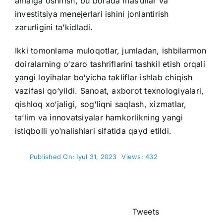
amalga oshirish, bu borada mas’ullar va
investitsiya menejerlari ishini jonlantirish
zarurligini ta’kidladi.
Ikki tomonlama muloqotlar, jumladan, ishbilarmon
doiralarning o‘zaro tashriflarini tashkil etish orqali
yangi loyihalar bo‘yicha takliflar ishlab chiqish
vazifasi qo‘yildi. Sanoat, axborot texnologiyalari,
qishloq xo‘jaligi, sog‘liqni saqlash, xizmatlar,
ta’lim va innovatsiyalar hamkorlikning yangi
istiqbolli yo‘nalishlari sifatida qayd etildi.
Published On: Iyul 31, 2023
Views: 432
Tweets