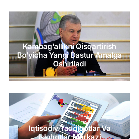
Kambag‘allikni Qisqartirish
Bo‘yicha Yangi Dastur Amalga
Oshiriladi
Iqtisodiy Tadqiqotlar Va
Islohotlar Markazi