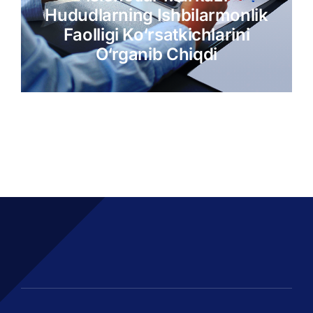
Hududlarning Ishbilarmonlik
Faolligi Ko‘rsatkichlarini
O‘rganib Chiqdi