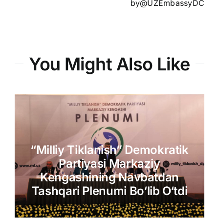
by@UZEmbassyDC
You Might Also Like
“Milliy Tiklanish” Demokratik
Partiyasi Markaziy
Kengashining Navbatdan
Tashqari Plenumi Bo‘lib O‘tdi