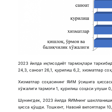
2023 йилда иқтисодиёт тармоқлари таркиби
24,3, саноат 26,1, қурилиш 6,2, хизматлар со
Хизматлар соҳасининг ЯИМ ўсишига ҳиссаси
хўжалиги тармоғи 1, қурилиш соҳаси улуши 0,
Шунингдек, 2023 йилда ЯИМнинг шаклланишид
ҳисса қўшди. Тошкент, Навоий вилоятлари 10,