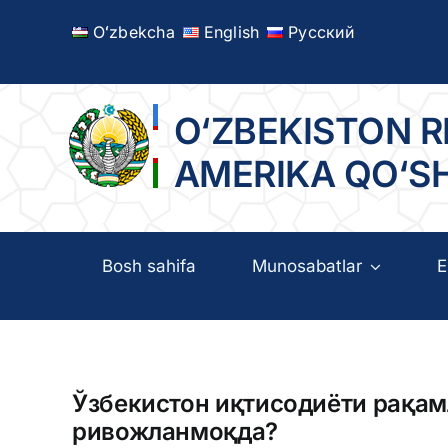
Skip
Oʻzbekcha
English
Русский
to
content
O‘ZBEKISTON R
AMERIKA QO‘S
Bosh sahifa
Munosabatlar
E
Ўзбекистон иқтисодиёти рақам
ривожланмоқда?