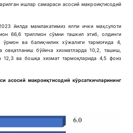
жарилган ишлар самараси асосий макроиқтисодий
2023 йилда мамлакатимиз ялпи ички маҳсулоти
он 66,6 триллион сўмни ташкил этиб, олдинги
, ўрмон ва балиқчилик хўжалиги тармоғида 4,
а овқатланиш бўйича хизматларда 10,2, ташиш,
а 12,3 ва бошқа хизмат тармоқларида 4,5 фоиз
аси асосий макроиқтисодий кўрсаткичларининг