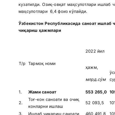
кузатилди. Озиқ-овқат маҳсулотлари ишлаб 
маҳсулотлари 6,4 фоиз кўпайди.
Ўзбекистон Республикасида саноат ишлаб 
чиқариш ҳажмлари
2022 йил
Т/р
Тармоқ номи
ҳажм,
ўс
млрд.сўм
су
1.
Жами саноат
553
265,0
10
Тоғ-кон саноати ва очиқ
2.
52 093,5
10
конларни ишлаш
3.
Ишлаб чиқариш саноати
460 491,8
10