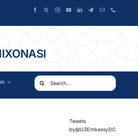
HIXONASI
Search
on
for:
Tweets
by@UZEmbassyDC