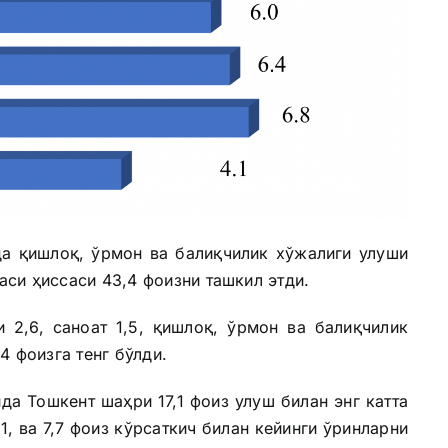
да қишлоқ, ўрмон ва балиқчилик хўжалиги улуши
ҳаси ҳиссаси 43,4 фоизни ташкил этди.
 2,6, саноат 1,5, қишлоқ, ўрмон ва балиқчилик
4 фоизга тенг бўлди.
а Тошкент шаҳри 17,1 фоиз улуш билан энг катта
1, ва 7,7 фоиз кўрсаткич билан кейинги ўринларни