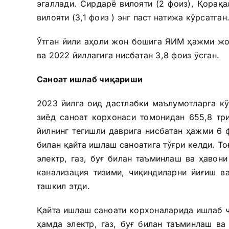
эгаллади. Сирдарё вилояти (2 фоиз), Қорақа
вилояти (3,1 фоиз ) энг паст натижа кўрсатган
Ўтган йили аҳоли жон бошига ЯИМ ҳажми жо
ва 2022 йиллагига нисбатан 3,8 фоиз ўсган.
Саноат ишлаб чиқариши
2023 йилга оид дастлабки маълумотларга кў
зиёд саноат корхонаси томонидан 655,8 тр
йилнинг тегишли даврига нисбатан ҳажми 6 
билан қайта ишлаш саноатига тўғри келди. То
электр, газ, буғ билан таъминлаш ва ҳавони
канализация тизими, чиқиндиларни йиғиш в
ташкил этди.
Қайта ишлаш саноати корхоналарида ишлаб ч
ҳамда электр, газ, буғ билан таъминлаш в