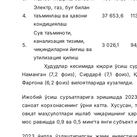
Электр, газ, буғ билан
4.
таъминлаш ва ҳавони
37 653,6
11
кондициялаш
Сув таъминоти,
канализация тизими,
5.
3 026,1
94
чиқиндиларни йиғиш ва
утилизация қилиш
Ҳудудлар кесимида юқори ўсиш суръатла
Наманган (7,2 фоиз), Сирдарё (7,1 фоиз), 
Фарғона (6,2 фоиз) вилоятларида кузатилди.
Ижобий ўсиш суръатларига эришишда 2023 
саноат корхонасининг ўрни катта. Хусусан, 
овқат маҳсулотлари ишлаб чиқаришнинг ҳар
мос равишда 0,9 ва 0,5 мингта янги субъект
2023 йилда ўзлаштирилган жами инвестици