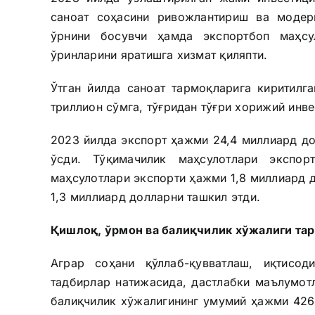
саноат соҳасини ривожлантириш ва модер
ўрнини босувчи ҳамда экспортбоп маҳс
ўринларини яратишга хизмат қиляпти.
Ўтган йилда саноат тармоқларига киритилг
триллион сўмга, тўғридан тўғри хорижий инве
2023 йилда экспорт ҳажми 24,4 миллиард дол
ўсди. Тўқимачилик маҳсулотлари экспо
маҳсулотлари экспорти ҳажми 1,8 миллиард 
1,3 миллиард долларни ташкил этди.
Қ
ишлоқ, ўрмон ва балиқчилик хўжалиги та
Аграр соҳани қўллаб-қувватлаш, иқтисо
тадбирлар натижасида, дастлабки маълумот
балиқчилик хўжалигининг умумий ҳажми 426,