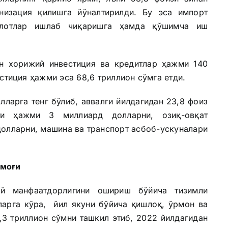
низация қилишга йўналтирилди. Бу эса импорт
улотлар ишлаб чиқаришга ҳамда қўшимча иш
ан хорижий инвестиция ва кредитлар ҳажми 140
стиция ҳажми эса 68,6 триллион сўмга етди.
ларга тенг бўлиб, аввалги йилдагидан 23,8 фоиз
рти ҳажми 3 миллиард долларни, озиқ-овқат
долларни, машина ва транспорт асбоб-ускуналари
рмоғи
дий манфаатдорлигини ошириш бўйича тизимли
ларга кўра, йил якуни бўйича қишлоқ, ўрмон ва
3 триллион сўмни ташкил этиб, 2022 йилдагидан