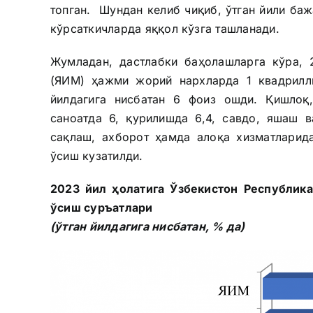
топган. Шундан келиб чиқиб, ўтган йили ба
кўрсаткичларда яққол кўзга ташланади.
Жумладан, дастлабки баҳолашларга кўра, 
(ЯИМ) ҳажми жорий нархларда 1 квадрилли
йилдагига нисбатан 6 фоиз ошди. Қишлоқ
саноатда 6, қурилишда 6,4, савдо, яшаш в
сақлаш, ахборот ҳамда алоқа хизматларид
ўсиш кузатилди.
2023 йил ҳолатига Ўзбекистон Республик
ўсиш суръатлари
(ўтган йилдагига нисбатан, % да)