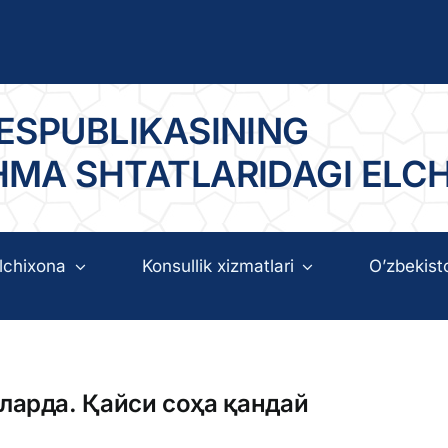
ESPUBLIKASINING
HMA SHTATLARIDAGI ELC
lchixona
Konsullik xizmatlari
O’zbekist
ларда. Қайси соҳа қандай