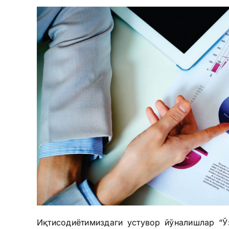
Иқтисодиётимиздаги устувор йўналишлар “Ў