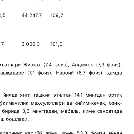
3,5
44 247,7
109,7
,7
3 000,3
101,0
ри Жиззах (7,4 фоиз), Андижон (7,3 фоиз),
Қашқадарё (7,1 фоиз), Навоий (6,7 фоиз), ҳамда
йилда янги ташкил этилган 14,1 мингдан ортиқ
тўқимачилик маҳсулотлари ва кийим-кечак, озиқ-
 бирида 3,3 мингтадан, мебель, кимё саноатида
 иш бошлади.
яларнинг қарийб ярми, яъни 53,3 фоизи айнан