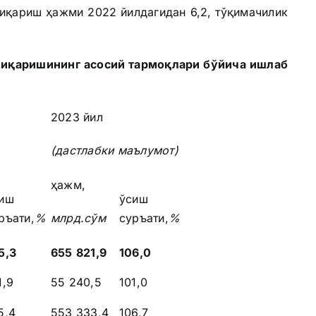
чиқариш ҳажми 2022 йилдагидан 6,2, тўқимачилик
чиқаришининг асосий тармоқлари бўйича ишлаб
2023 йил
(дастлабки маълумот)
ҳажм,
иш
ўсиш
ръати,
%
млрд.сўм
суръати,
%
5,3
655
821,9
106,0
1,9
55 240,5
101,0
5,4
553 333,4
106,7