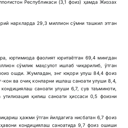
лпоғистон Республикаси (3,1 фоиз) ҳамда Жиззах
.
рий нархларда 29,3 миллион сўмни ташкил этган
ра, юртимизда фаолият юритаётган 69,4 мингдан
иллион сўмлик маҳсулот ишлаб чиқарилиб, ўтган
фоиз ошди. Жумладан, энг юқори улуш 84,4 фоиз
ғ-кон ва очиқ конларни ишлаш саноати улуши 8,4,
 кондициялаш саноати улуши 6,7, сув таъминоти,
а утилизация қилиш саноати ҳиссаси 0,5 фоизни
иқариш ҳажми ўтган йилдагига нисбатан 6,7 фоиз
а ҳавони кондициялаш саноатида 9,7 фоиз ошиши