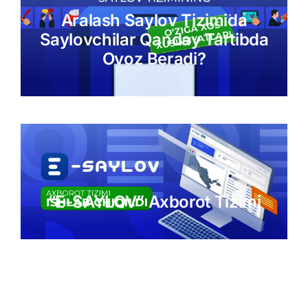
Aralash Saylov Tizimida
Saylovchilar Qanday Tartibda
Ovoz Beradi?
“Е-SAYLOV” Axborot Tizimi