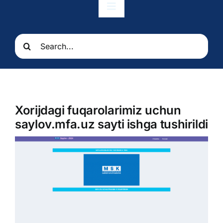
Toggle
Navigation
Bosh sahifa
Search
for:
Munosabatlar
Elchixona
Xorijdagi fuqarolarimiz uchun
saylov.mfa.uz sayti ishga tushirildi
Konsullik xizmatlari
O’zbekiston