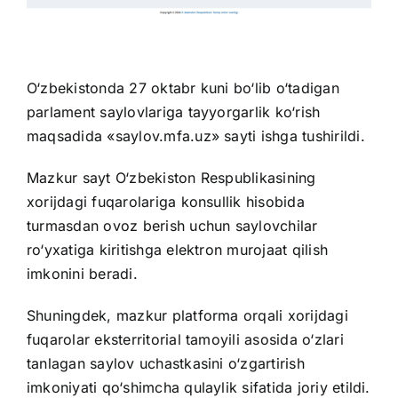
O‘zbekistonda 27 oktabr kuni bo‘lib o‘tadigan
parlament saylovlariga tayyorgarlik ko‘rish
maqsadida «
saylov.mfa.uz
» sayti ishga tushirildi.
Mazkur sayt O‘zbekiston Respublikasining
xorijdagi fuqarolariga konsullik hisobida
turmasdan ovoz berish uchun saylovchilar
ro‘yxatiga kiritishga elektron murojaat qilish
imkonini beradi.
Shuningdek, mazkur platforma orqali xorijdagi
fuqarolar eksterritorial tamoyili asosida o‘zlari
tanlagan saylov uchastkasini o‘zgartirish
imkoniyati qo‘shimcha qulaylik sifatida joriy etildi.