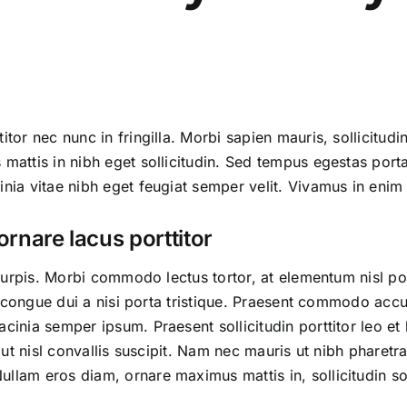
itor nec nunc in fringilla. Morbi sapien mauris, sollicitudi
s mattis in nibh eget sollicitudin. Sed tempus egestas po
inia vitae nibh eget feugiat semper velit. Vivamus in enim 
ornare lacus porttitor
t turpis. Morbi commodo lectus tortor, at elementum nisl 
 Ut congue dui a nisi porta tristique. Praesent commodo acc
cinia semper ipsum. Praesent sollicitudin porttitor leo et l
us ut nisl convallis suscipit. Nam nec mauris ut nibh pharet
llam eros diam, ornare maximus mattis in, sollicitudin sol