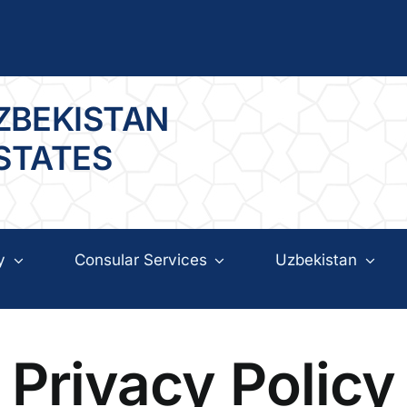
ZBEKISTAN
 STATES
y
Consular Services
Uzbekistan
Privacy Policy