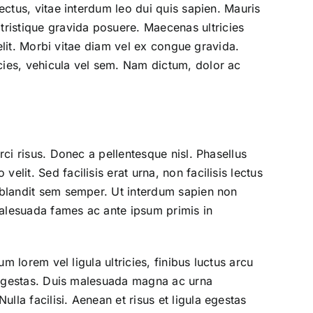
ectus, vitae interdum leo dui quis sapien. Mauris
ristique gravida posuere. Maecenas ultricies
velit. Morbi vitae diam vel ex congue gravida.
cies, vehicula vel sem. Nam dictum, dolor ac
rci risus. Donec a pellentesque nisl. Phasellus
lit. Sed facilisis erat urna, non facilisis lectus
u blandit sem semper. Ut interdum sapien non
malesuada fames ac ante ipsum primis in
m lorem vel ligula ultricies, finibus luctus arcu
um egestas. Duis malesuada magna ac urna
la facilisi. Aenean et risus et ligula egestas