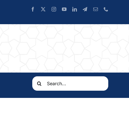
Search
for: