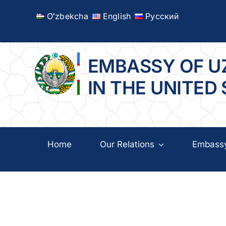
Skip
Oʻzbekcha
English
Русский
to
content
EMBASSY OF U
IN THE UNITED
Home
Our Relations
Embass