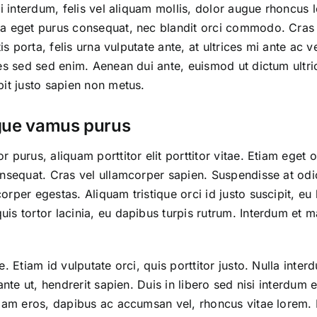
i interdum, felis vel aliquam mollis, dolor augue rhoncus l
a eget purus consequat, nec blandit orci commodo. Cras t
is porta, felis urna vulputate ante, at ultrices mi ante ac 
ces sed sed enim. Aenean dui ante, euismod ut dictum ultri
pit justo sapien non metus.
ngue vamus purus
purus, aliquam porttitor elit porttitor vitae. Etiam eget o
sequat. Cras vel ullamcorper sapien. Suspendisse at odio ve
rper egestas. Aliquam tristique orci id justo suscipit, e
is tortor lacinia, eu dapibus turpis rutrum. Interdum et 
 Etiam id vulputate orci, quis porttitor justo. Nulla interdu
 ante ut, hendrerit sapien. Duis in libero sed nisi interd
iam eros, dapibus ac accumsan vel, rhoncus vitae lorem. Nul