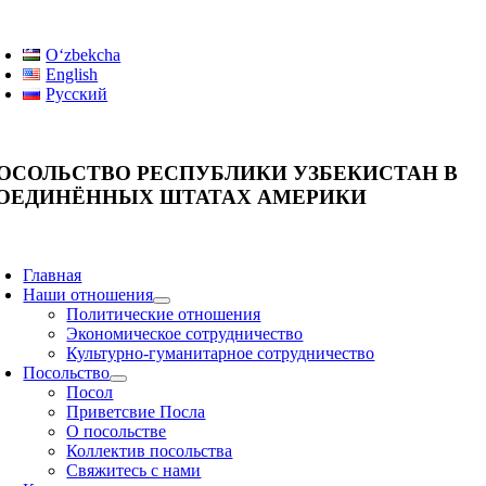
Skip
oggle
to
avigation
Oʻzbekcha
content
English
Русский
ОСОЛЬСТВО РЕСПУБЛИКИ УЗБЕКИСТАН В
ОЕДИНЁННЫХ ШТАТАХ АМЕРИКИ
oggle
avigation
Главная
Наши отношения
Политические отношения
Экономическое сотрудничество
Культурно-гуманитарное сотрудничество
Посольство
Посол
Приветсвие Посла
О посольстве
Коллектив посольства
Свяжитесь с нами