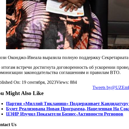
ози Оконджо-Ивеала выразила полную поддержку Секретариата 
 итогам встречи достигнута договоренность об ускорении пров
рмонизации законодательства соглашениям и правилам ВТО.
blished On: 19 сентября, 2023
Views: 884
Tweets by@UZEm
u Might Also Like
Партия «Миллий Тикланиш» Поддерживает Кандидатуру
Будет Реализована Новая Программа, Нацеленная На Со
ЦЭИР Изучил Показатели Бизнес-Активности Регионов
ntact Us