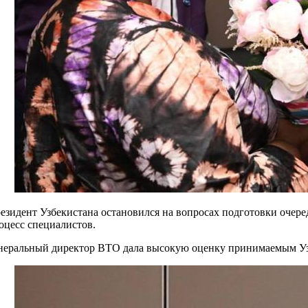
езидент Узбекистана остановился на вопросах подготовки очер
оцесс специалистов.
неральный директор ВТО дала высокую оценку принимаемым Уз