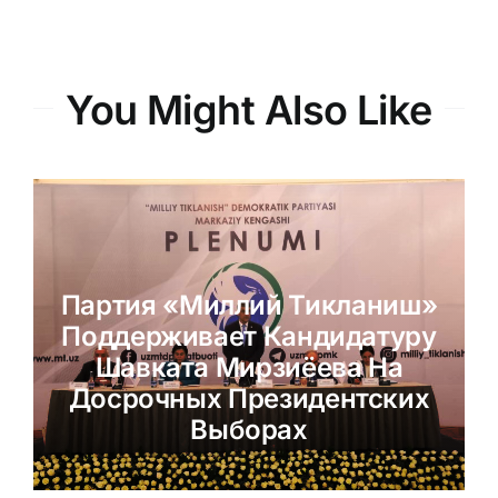
You Might Also Like
Партия «Миллий Тикланиш»
Поддерживает Кандидатуру
Шавката Мирзиёева На
Досрочных Президентских
Выборах