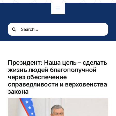
Toggle
Navigation
Главная
Search
for:
Наши отношения
Посольство
Президент: Наша цель – сделать
жизнь людей благополучной
Консульские услуги
через обеспечение
справедливости и верховенства
закона
Узбекистан