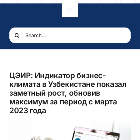
Toggle
Navigation
Главная
Search
for:
Наши отношения
Посольство
ЦЭИР: Индикатор бизнес-
климата в Узбекистане показал
Консульские услуги
заметный рост, обновив
максимум за период с марта
2023 года
Узбекистан