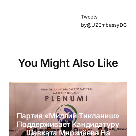
Tweets
by@UZEmbassyDC
You Might Also Like
Партия «Миллий Тикланиш»
Поддерживает Кандидатуру
Шавката Мирзиёева На