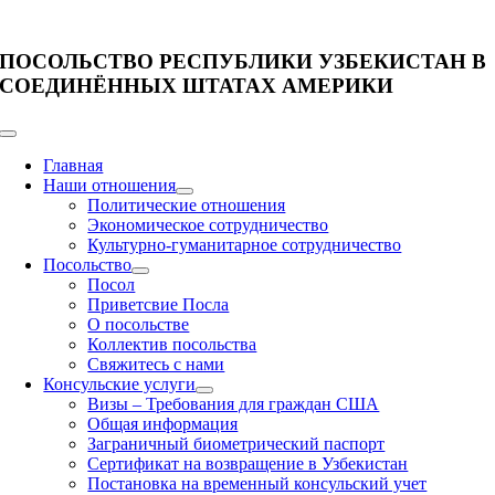
Skip
to
content
ПОСОЛЬСТВО РЕСПУБЛИКИ УЗБЕКИСТАН В
СОЕДИНЁННЫХ ШТАТАХ АМЕРИКИ
Toggle
Navigation
Главная
Наши отношения
Политические отношения
Экономическое сотрудничество
Культурно-гуманитарное сотрудничество
Посольство
Посол
Приветсвие Посла
О посольстве
Коллектив посольства
Свяжитесь с нами
Консульские услуги
Визы – Требования для граждан США
Общая информация
Заграничный биометрический паспорт
Сертификат на возвращение в Узбекистан
Постановка на временный консульский учет