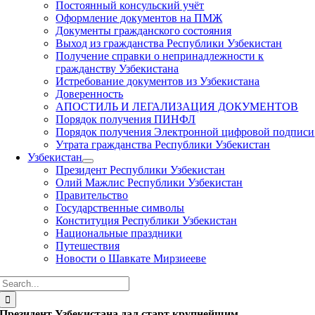
Постоянный консульский учёт
Оформление документов на ПМЖ
Документы гражданского состояния
Выход из гражданства Республики Узбекистан
Получение справки о непринадлежности к
гражданству Узбекистана
Истребование документов из Узбекистана
Доверенность
АПОСТИЛЬ И ЛЕГАЛИЗАЦИЯ ДОКУМЕНТОВ
Порядок получения ПИНФЛ
Порядок получения Электронной цифровой подписи
Утрата гражданства Республики Узбекистан
Узбекистан
Президент Республики Узбекистан
Олий Мажлис Республики Узбекистан
Правительство
Государственные символы
Конституция Республики Узбекистан
Национальные праздники
Путешествия
Новости о Шавкате Мирзиееве
Search
for:
Президент Узбекистана дал старт крупнейшим