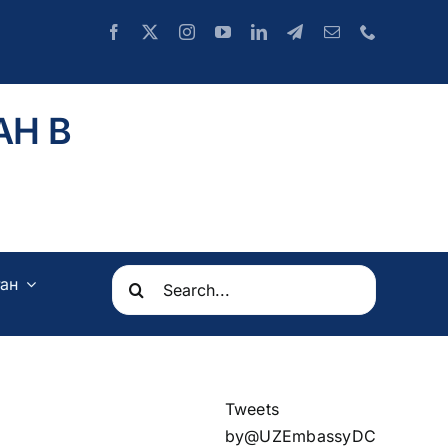
АН В
Search
ан
for:
Tweets
by@UZEmbassyDC