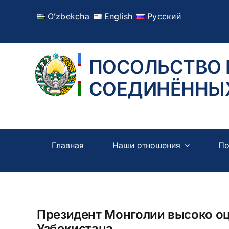
Skip
Oʻzbekcha
English
Русский
to
content
ПОСОЛЬСТВО 
СОЕДИНЁННЫХ
Главная
Наши отношения
По
Президент Монголии высоко о
Узбекистана