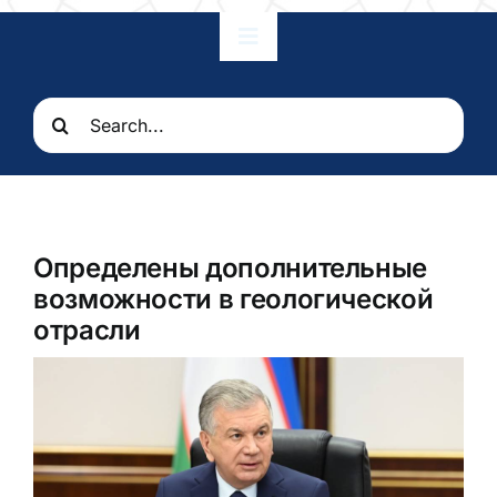
Toggle
Navigation
Главная
Search
for:
Наши отношения
Посольство
Определены дополнительные
возможности в геологической
Консульские услуги
отрасли
Узбекистан