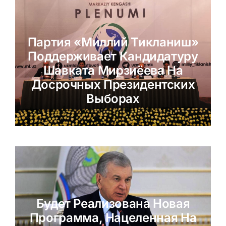
Партия «Миллий Тикланиш»
Поддерживает Кандидатуру
Шавката Мирзиёева На
Досрочных Президентских
Выборах
Будет Реализована Новая
Программа, Нацеленная На