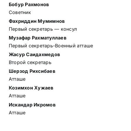
Бобур Рахмонов
Советник
Фахриддин Мумимнов
Первый секретарь — консул
Музафар Рахматуллаев
Первый секретарь-Военный атташе
Жасур Саидахмедов
Второй секретарь
Шерзод Рихсибаев
Атташе
Козимхон Хужаев
Атташе
Искандар Икромов
Атташе