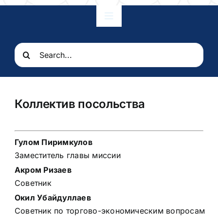
Toggle
Navigation
Главная
Search
for:
Наши отношения
Коллектив посольства
Посольство
Гулом Пиримкулов
Консульские услуги
Заместитель главы миссии
Акром Ризаев
Узбекистан
Советник
Окил Убайдуллаев
Советник по торгово-экономическим вопросам