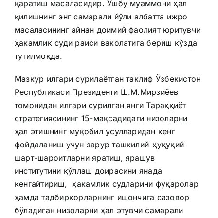
қаратиш масаласидир. Ушбу муаммони ҳал
қилишнинг энг самарали йўли албатта ижро
масаласининг айнан доимий фаолият юритувчи
ҳакамлик суди раиси ваколатига бериш кўзда
тутилмоқда.
Мазкур илгари сурилаётган таклиф Ўзбекистон
Республикаси Президенти Ш.М.Мирзиёев
томонидан илгари сурилган янги Тараққиёт
стратегиясининг 15-мақсадидаги низоларни
ҳал этишнинг муқобил усулларидан кенг
фойдаланиш учун зарур ташкилий-ҳуқуқий
шарт-шароитларни яратиш, ярашув
институтини қўллаш доирасини янада
кенгайтириш, ҳакамлик судларини фуқаролар
ҳамда тадбиркорларнинг ишончига сазовор
бўладиган низоларни ҳал этувчи самарали