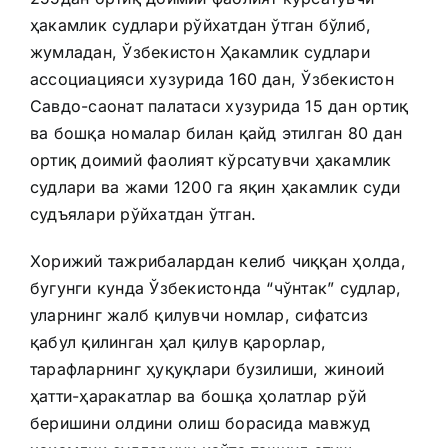
ҳакамлик судлари рўйхатдан ўтган бўлиб,
жумладан, Ўзбекистон Ҳакамлик судлари
ассоциацияси хузурида 160 дан, Ўзбекистон
Савдо-саонат палатаси хузурида 15 дан ортиқ
ва бошқа номалар билан қайд этилган 80 дан
ортиқ доимий фаолият кўрсатувчи ҳакамлик
судлари ва жами 1200 га яқин ҳакамлик суди
судъялари рўйхатдан ўтган.
Хорижий тажрибалардан келиб чиққан ҳолда,
бугунги кунда Ўзбекистонда “чўнтак” судлар,
уларнинг жалб қилувчи номлар, сифатсиз
қабул қилинган ҳал қилув қарорлар,
тарафларнинг ҳуқуқлари бузилиши, жиноий
ҳатти-ҳаракатлар ва бошқа ҳолатлар рўй
беришини олдини олиш борасида мавжуд