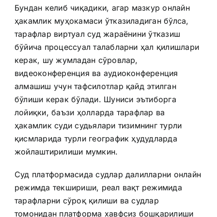
Бундан келиб чиқадики, агар мазкур онлайн
ҳакамлик муҳокамаси ўтказиладиган бўлса,
тарафлар виртуал суд жараёнини ўтказиш
бўйича процессуал талабларни ҳал қилишлари
керак, шу жумладан сўровлар,
видеоконференция ва аудиоконференция
алмашиш учун тафсилотлар қайд этилган
бўлиши керак бўлади. Шуниси эътиборга
лойиқки, баъзи ҳолларда тарафлар ва
ҳакамлик суди судьялари тизимнинг турли
қисмларида турли географик ҳудудларда
жойлаштирилиши мумкин.
Суд платформасида судлар далилларни онлайн
режимда текшириши, реал вақт режимида
тарафларни сўроқ қилиши ва судлар
томонидан платформа хавфсиз бошқарилиши