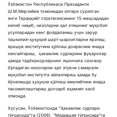
Ўзбекистон Республикаси Президенти
Ш.М.Мирзиёев томонидан илгари сурилган
янги Тараққиёт стратегиясининг 15-мақсадидан
келиб чиқиб, низоларни ҳал этишнинг муқобил
усулларидан кенг фойдаланиш учун зарур
ташкилий-ҳуқуқий шарт-шароитларни яратиш,
ярашув институтини қўллаш доирасини янада
кенгайтириш, ҳакамлик судларини фуқаролар
ҳамда тадбиркорларнинг ишончига сазовор
бўладиган низоларни ҳал этувчи самарали
муқобил институтга айлантириш ҳамда бу
йўналишда ҳуқуқни қўллаш амалиётини янада
такомиллаштириш долзарб аҳамият касб
этмоқда.
Хусусан, Ўзбекистонда “Ҳакамлик судлари
тўғрисида”ги (2006), “Медиация тўғрисида”ги