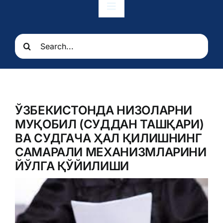
Toggle
Navigation
Bosh sahifa
Search
for:
Munosabatlar
Elchixona
ЎЗБЕКИСТОНДА НИЗОЛАРНИ
МУҚОБИЛ (СУДДАН ТАШҚАРИ)
Konsullik xizmatlari
ВА СУДГАЧА ҲАЛ ҚИЛИШНИНГ
САМАРАЛИ МЕХАНИЗМЛАРИНИ
ЙЎЛГА ҚЎЙИЛИШИ
O’zbekiston