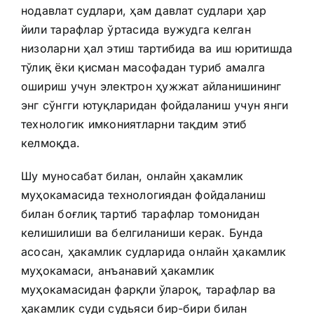
нодавлат судлари, ҳам давлат судлари ҳар
йили тарафлар ўртасида вужудга келган
низоларни ҳал этиш тартибида ва иш юритишда
тўлиқ ёки қисман масофадан туриб амалга
ошириш учун электрон ҳужжат айланишининг
энг сўнгги ютуқларидан фойдаланиш учун янги
технологик имкониятларни тақдим этиб
келмоқда.
Шу муносабат билан, онлайн ҳакамлик
муҳокамасида технологиядан фойдаланиш
билан боғлиқ тартиб тарафлар томонидан
келишилиши ва белгиланиши керак. Бунда
асосан, ҳакамлик судларида онлайн ҳакамлик
муҳокамаси, анъанавий ҳакамлик
муҳокамасидан фарқли ўлароқ, тарафлар ва
ҳакамлик суди судьяси бир-бири билан