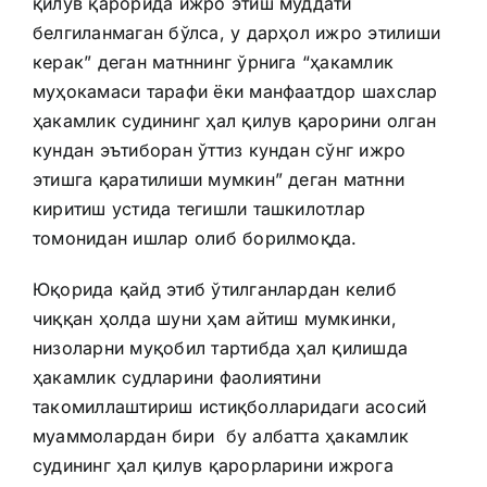
қилув қарорида ижро этиш муддати
белгиланмаган бўлса, у дарҳол ижро этилиши
керак” деган матннинг ўрнига “ҳакамлик
муҳокамаси тарафи ёки манфаатдор шахслар
ҳакамлик судининг ҳал қилув қарорини олган
кундан эътиборан ўттиз кундан сўнг ижро
этишга қаратилиши мумкин” деган матнни
киритиш устида тегишли ташкилотлар
томонидан ишлар олиб борилмоқда.
Юқорида қайд этиб ўтилганлардан келиб
чиққан ҳолда шуни ҳам айтиш мумкинки,
низоларни муқобил тартибда ҳал қилишда
ҳакамлик судларини фаолиятини
такомиллаштириш истиқболларидаги асосий
муаммолардан бири бу албатта ҳакамлик
судининг ҳал қилув қарорларини ижрога