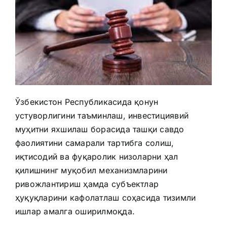
Ўзбекистон Республикасида қонун
устуворлигини таъминлаш, инвестициявий
муҳитни яхшилаш борасида ташқи савдо
фаолиятини самарали тартибга солиш,
иқтисодий ва фуқаролик низоларни ҳал
қилишнинг муқобил механизмларини
ривожлантириш ҳамда субъектлар
ҳуқуқларини кафолатлаш соҳасида тизимли
ишлар амалга оширилмоқда.