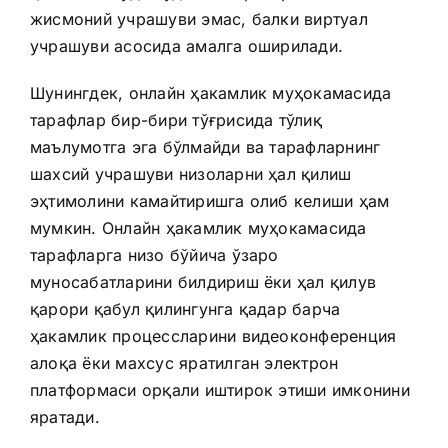
жисмоний учрашуви эмас, балки виртуал
учрашуви асосида амалга оширилади.
Шунингдек, онлайн ҳакамлик муҳокамасида
тарафлар бир-бири тўғрисида тўлиқ
маълумотга эга бўлмайди ва тарафларнинг
шахсий учрашуви низоларни ҳал қилиш
эҳтимолини камайтиришга олиб келиши ҳам
мумкин. Онлайн ҳакамлик муҳокамасида
тарафларга низо бўйича ўзаро
муносабатларини билдириш ёки ҳал қилув
қарори қабул қилингунга қадар барча
ҳакамлик процессларини видеоконференция
алоқа ёки махсус яратилган электрон
платформаси орқали иштирок этиши имконини
яратади.