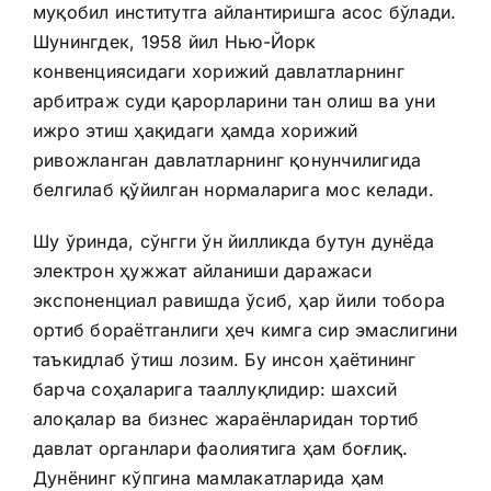
муқобил институтга айлантиришга асос бўлади.
Шунингдек, 1958 йил Нью-Йорк
конвенциясидаги хорижий давлатларнинг
арбитраж суди қарорларини тан олиш ва уни
ижро этиш ҳақидаги ҳамда хорижий
ривожланган давлатларнинг қонунчилигида
белгилаб қўйилган нормаларига мос келади.
Шу ўринда, сўнгги ўн йилликда бутун дунёда
электрон ҳужжат айланиши даражаси
экспоненциал равишда ўсиб, ҳар йили тобора
ортиб бораётганлиги ҳеч кимга сир эмаслигини
таъкидлаб ўтиш лозим. Бу инсон ҳаётининг
барча соҳаларига тааллуқлидир: шахсий
алоқалар ва бизнес жараёнларидан тортиб
давлат органлари фаолиятига ҳам боғлиқ.
Дунёнинг кўпгина мамлакатларида ҳам