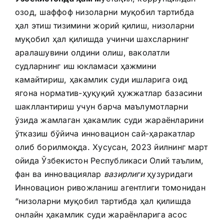
озод, шаффоф низоларни муқобил тартибда
ҳал этиш тизимини жорий қилиш, низоларни
муқобил ҳал қилишда учинчи шахсларнинг
аралашувини олдини олиш, ваколатли
судларнинг иш юкламаси ҳажмини
камайтириш, ҳакамлик суди ишларига оид
ягона норматив-ҳуқуқий ҳужжатлар базасини
шакллантириш учун барча маълумотларни
ўзида жамлаган ҳакамлик суди жараёнларини
ўтказиш бўйича инновацион сай-ҳаракатлар
олиб борилмоқда. Хусусан, 2023 йилнинг март
ойида Ўзбекистон Республикаси Олий таълим,
фан ва инновациялар
вазирлиги
ҳузуридаги
Инновацион ривожланиш агентлиги томонидан
“низоларни муқобил тартибда ҳал қилишда
онлайн ҳакамлик суди жараёнларига асос