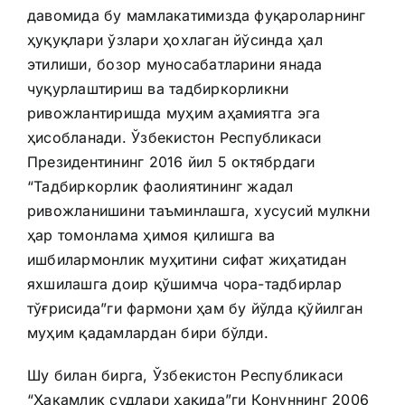
давомида бу мамлакатимизда фуқароларнинг
ҳуқуқлари ўзлари ҳохлаган йўсинда ҳал
этилиши, бозор муносабатларини янада
чуқурлаштириш ва тадбиркорликни
ривожлантиришда муҳим аҳамиятга эга
ҳисобланади. Ўзбекистон Республикаси
Президентининг 2016 йил 5 октябрдаги
“Тадбиркорлик фаолиятининг жадал
ривожланишини таъминлашга, хусусий мулкни
ҳар томонлама ҳимоя қилишга ва
ишбилармонлик муҳитини сифат жиҳатидан
яхшилашга доир қўшимча чора-тадбирлар
тўғрисида”ги фармони ҳам бу йўлда қўйилган
муҳим қадамлардан бири бўлди.
Шу билан бирга, Ўзбекистон Республикаси
“Ҳакамлик судлари ҳақида”ги Қонуннинг 2006