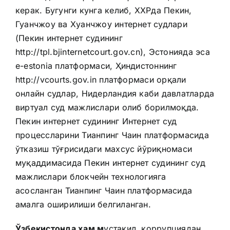
керак. Бугунги кунга келиб, ХХРда Пекин,
Гуанчжоу ва Хуанчжоу интернет судлари
(Пекин интернет судининг
http://tpl.bjinternetcourt.gov.cn), Эстонияда эса
e-estonia платформаси, Ҳиндистоннинг
http://vcourts.gov.in платформаси орқали
онлайн судлар, Нидерландия каби давлатларда
виртуал суд мажлислари олиб борилмоқда.
Пекин интернет судининг Интернет суд
процессларини Тианпинг Чаин платформасида
ўтказиш тўғрисидаги махсус йўриқномаси
муқаддимасида Пекин интернет судининг суд
мажлислари блокчейн технологияга
асосланган Тианпинг Чаин платформасида
амалга оширилиши белгиланган.
Ўзбекистонда ҳам м
устақил, коррупциядан