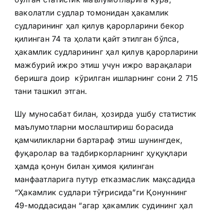
ваколатли судлар томонидан ҳакамлик
судларининг ҳал қилув қарорларини бекор
қилинган 74 та ҳолати қайт этилган бўлса,
ҳакамлик судларининг ҳал қилув қарорларини
мажбурий ижро этиш учун ижро варақалари
беришга доир кўрилган ишларнинг сони 2 715
тани ташкил этган.
Шу муносабат билан, ҳозирда ушбу статистик
маълумотларни мослаштириш борасида
қамчиликларни бартараф этиш шунингдек,
фуқаролар ва тадбиркорларнинг ҳуқуқлари
ҳамда қонун билан ҳимоя қилинган
манфаатларига путур етказмаслик мақсадида
“Ҳакамлик судлари тўғрисида”ги Қонуннинг
49-моддасидан “агар ҳакамлик судининг ҳал