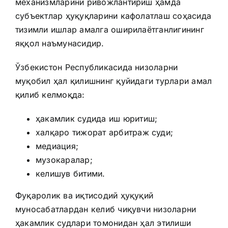
механизмларини ривожлантириш ҳамда
субъектлар ҳуқуқларини кафолатлаш соҳасида
тизимли ишлар амалга оширилаётганлигининг
яққол наъмунасидир.
Ўзбекистон Республикасида низоларни
муқобил ҳал қилишнинг қуйидаги турлари амал
қилиб келмоқда:
ҳакамлик судида иш юритиш;
халқаро тижорат арбитраж суди;
медиация;
музокаралар;
келишув битими.
Фуқаролик ва иқтисодий ҳуқуқий
муносабатлардан келиб чиқувчи низоларни
ҳакамлик судлари томонидан ҳал этилиши