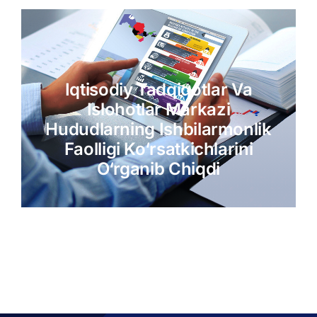
Iqtisodiy Tadqiqotlar Va
Islohotlar Markazi
Hududlarning Ishbilarmonlik
Faolligi Ko‘rsatkichlarini
O‘rganib Chiqdi