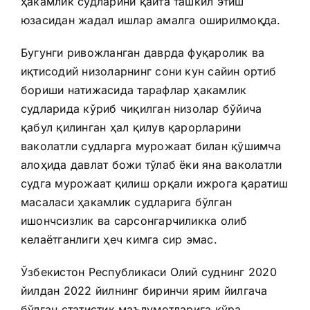
ҳакамлик судларини қайта ташкил этиш
юзасидан жадал ишлар амалга оширилмоқда.
Бугунги ривожланган даврда фуқаролик ва
иқтисодий низоларнинг сони кун сайин ортиб
бориши натижасида тарафлар ҳакамлик
судларида кўриб чиқилган низолар бўйича
қабул қилинган ҳал қилув қарорларини
ваколатли судларга мурожаат билан қўшимча
алоҳида давлат божи тўлаб ёки яна ваколатли
судга мурожаат қилиш орқали ижрога қаратиш
масаласи ҳакамлик судларига бўлган
ишончсизлик ва сарсонгарчиликка олиб
келаётганлиги ҳеч кимга сир эмас.
Ўзбекистон Республикаси Олий суднинг 2020
йилдан 2022 йилнинг биринчи ярим йилгача
бўлган статистик маълумотларига кўра,