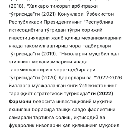
(2018), “Халқаро тижорат арбитражи
тўғрисида”ги (2021) Қонунлари, Ўзбекистон
Республикаси Президентининг “Республика
иқтисодиётига тўғридан тўғри хорижий
инвестицияларни жалб қилиш механизмларини
янада такомиллаштириш чора-тадбирлари
тўғрисида”ги (2019), “Низоларни муқобил ҳал
этишнинг механизмларини янада
такомиллаштириш чора-тадбирлари
тўғрисида“ги (2020) Қарорлари ва
“
2022-2026
йилларга мўлжалланган янги Ўзбекистоннинг
тараққиёт стратегияси тўғрисида
”ги (2022)
Фармони
бевосита инвестициявий муҳитни
яхшилаш борасида ташқи савдо фаолиятини
самарали тартибга солиш, иқтисодий ва
фуқаролик низоларни ҳал қилишнинг муқобил