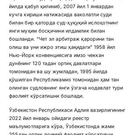
йилда қабул қилиниб, 2007 йил 1 январдан
кучга кириши натижасида ваколатли суди
билан бир қаторда суд-ҳуқуқий ислоҳотнинг
янги муҳим босқичини илдамлик билан
бошланди. “Чет эл арбитраж қарорини тан
олиш ва уни ижро этиш ҳақидаги” 1958 йил
Нью-Йорк конвенциясига имзо чеккан
дунёнинг 120 тадан ортиқ давлатлари
томонидан ва шу жумладан, 1995 йилда
қўшилган Республикамиз томонидан ҳам тан
олинган судловнинг янги ўзгача нодавлат тури
фаолият кўрсатишни бошлади.
Ўзбекистон Республикаси Адлия вазирлигининг
2022 йил январь ойидаги реестр
маълумотларига кўра, Ўзбекистонда жами
255дан ортиқ доимий фаолият кўрсатувчи