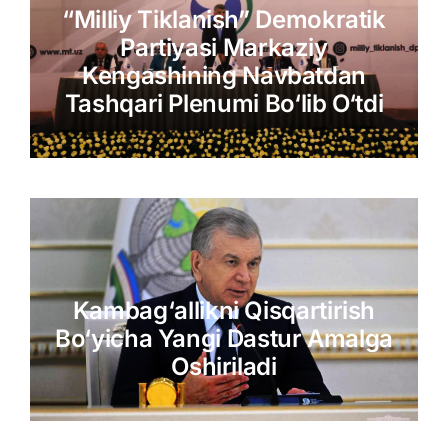
“Milliy Tiklanish” Demokratik
Partiyasi Markaziy
Kengashining Navbatdan
Tashqari Plenumi Bo‘lib O‘tdi
Kambag‘allikni Qisqartirish
Bo‘yicha Yangi Dastur Amalga
Oshiriladi