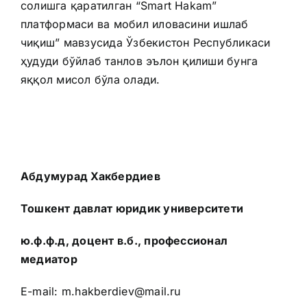
солишга қаратилган “Smart Hakam”
платформаси ва мобил иловасини ишлаб
чиқиш” мавзусида Ўзбекистон Республикаси
ҳудуди бўйлаб танлов эълон қилиши бунга
яққол мисол бўла олади.
Абдумурад Хакбердиев
Тошкент давлат юридик университети
ю.ф.ф.д, доцент в.б., профессионал
медиатор
E-mail:
m.hakberdiev@mail.ru