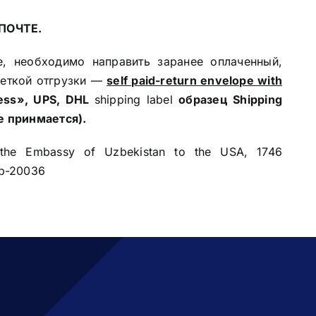
ПОЧТЕ.
, необходимо ​направить заранее оплаченный,
кеткой отгрузки —
self paid-return envelope with
ress», UPS, DHL
shipping label
образец
Shipping
 не принмается).
he Embassy of Uzbekistan to the USA, 1746
ip-20036