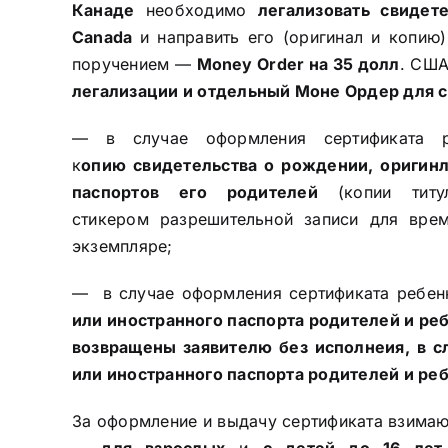
Канаде
необходимо
легализовать свидет
Canada
и направить его (оригинал и копию
поручением —
Money Order на 35 долл
. США
легализации и отдельный Моне Ордер для с
— в случае оформления сертификата р
к
опию свидетельства о рождении, оригинл
паспортов его родителей
(копии тит
стикером разрешительной записи для вре
экземпляре;
— в случае оформления сертификата ребен
или иностранного паспорта родителей и реб
возвращены заявителю без исполнеия, в с
или иностранного паспорта родителей и ре
За оформление и выдачу сертификата взима
— для взрослых
и
с детей до 16 ле