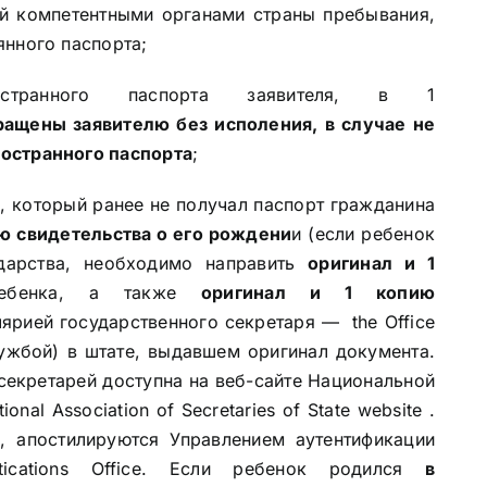
й компетентными органами страны пребывания,
янного паспорта;
транного паспорта заявителя, в 1
ащены заявителю без исполения, в случае не
ностранного паспорта
;
, который ранее не получал паспорт гражданина
ю свидетельства о его рождени
и (если ребенок
ударства, необходимо направить
оригинал и 1
ебенка, а также
оригинал и 1
копию
ярией государственного секретаря — the Office
службой) в штате, выдавшем оригинал документа.
секретарей доступна на веб-сайте Национальной
tional Association of Secretaries of State website
.
 апостилируются Управлением аутентификации
tications Office
. Если ребенок родился
в