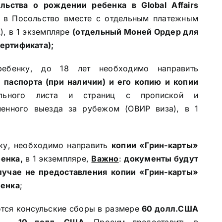
ельства о рождении ребенка в Global Affairs
) в Посольство вместе с отдельным платежным
), в 1 экземпляре
(отдельный Моней Ордер для
ертификата);
ебенку, до 18 лет необходимо направить
 паспорта (при наличии) и его копию и копии
ульного листа и страниц с пропиской и
менного выезда за рубежом (ОВИР виза), в 1
ку, необходимо направить
копии «Грин-карты»
енка,
в 1 экземпляре,
Важно
:
документы будут
лучае не предоставления
копии «Грин-карты»
бенка
;
ются консульские сборы в размере
60 долл.США
т — 10 долл. США
. Просим предоставить в