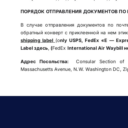
ПОРЯДОК ОТПРАВЛЕНИЯ ДОКУМЕНТОВ ПО 
В случае отправления документов по почте
обратный конверт с приклеенной на нем эти
shipping label
(o
nly USPS, FedEx «E — Exp
Label
здесь
,
(
FedEx
International Air Waybill
Адрес
Посольства
:
Consular Section of t
Massachusetts Avenue, N.W. Washington DC, Z