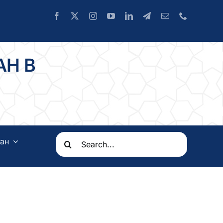
АН В
Search
ан
for: